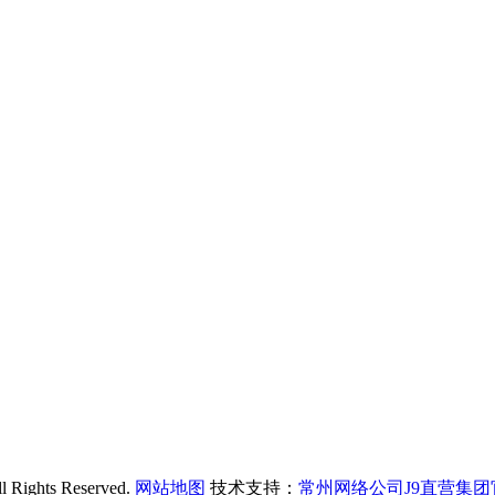
ts Reserved.
网站地图
技术支持：
常州网络公司J9直营集