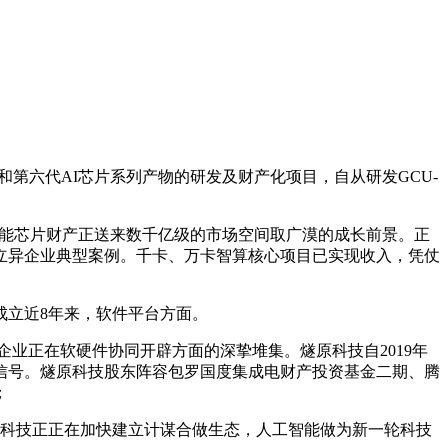
代和第六代AI芯片系列产物的研发及财产化项目，自从研发GCU-
人工智能芯片财产正送来数千亿级的市场空间取广漠的成长前景。正
立异企业典型案例。千卡、万卡智算核心项目已实现收入，凭仗
立近8年来，软件平台方面。
业正在软硬件协同开辟方面的深挚堆集。燧原科技自2019年
信号。燧原科技股东阵容包罗国度集成电财产投资基金二期、腾
；
，燧原科技正正在加快建立计谋合做生态，人工智能做为新一轮科技