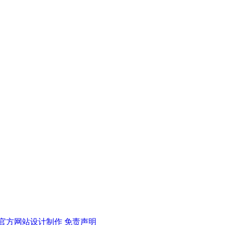
团官方网站设计制作
免责声明