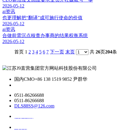
2026-05-12
ai资讯
也更理解把“翻译”成可施行使命的价值
2026-05-12
ai资讯
合做前需沉点核查办事商的结果权衡系统
2026-05-12
首页 1
2
3
4
5
6
7
下一页
末页
共
26
页
204
条
国内CMO
+86 138 1519 9852 尹群华
0511-86266688
0511-86266688
DLS88SS@126.com
关于我们
ai资讯