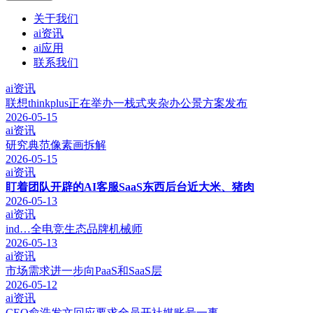
关于我们
ai资讯
ai应用
联系我们
ai资讯
联想thinkplus正在举办一栈式夹杂办公景方案发布
2026-05-15
ai资讯
研究典范像素画拆解
2026-05-15
ai资讯
盯着团队开辟的AI客服SaaS东西后台近大米、猪肉
2026-05-13
ai资讯
ind…全电竞生态品牌机械师
2026-05-13
ai资讯
市场需求进一步向PaaS和SaaS层
2026-05-12
ai资讯
CEO俞浩发文回应要求全员开社媒账号一事