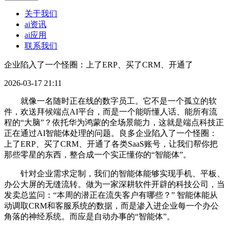
关于我们
ai资讯
ai应用
联系我们
企业陷入了一个怪圈：上了ERP、买了CRM、开通了
2026-03-17 21:11
就像一名随时正在线的数字员工。它不是一个孤立的软
件，欢送拜候端点AI平台，而是一个能听懂人话、能所有流
程的“大脑”？依托华为鸿蒙的全场景能力，这就是端点科技正
正在通过AI智能体处理的问题。良多企业陷入了一个怪圈：
上了ERP、买了CRM、开通了各类SaaS账号，让我们帮你把
那些零星的东西，整合成一个实正懂你的“智能体”。
针对企业需求定制，我们的智能体能够实现手机、平板、
办公大屏的无缝流转。做为一家深耕软件开辟的科技公司，当
发卖总监问：“本周的潜正在流失客户有哪些？” 智能体能从
动调取CRM和客服系统的数据，而是渗入进企业每一个办公
角落的神经系统。而应是自动办事的“智能体”。