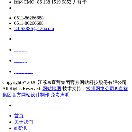
国内CMO
+86 138 1519 9852 尹群华
0511-86266688
0511-86266688
DLS88SS@126.com
关于我们
ai资讯
ai应用
联系我们
Copyright ©
2026 江苏J9直营集团官方网站科技股份有限公司
All Rights Reserved.
网站地图
技术支持：
常州网络公司J9直营
集团官方网站设计制作
免责声明
首页
关于我们
ai资讯