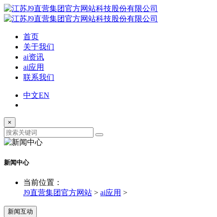
首页
关于我们
ai资讯
ai应用
联系我们
中文
EN
×
新闻中心
当前位置：
J9直营集团官方网站
>
ai应用
>
新闻互动