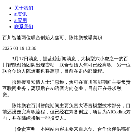
关于我们
ai资讯
ai应用
联系我们
百川智能两位联合创始人焦可、陈炜鹏被曝离职
2025-03-19 13:36
3月17日消息，据蓝鲸新闻消息，大模型六小虎之一的百
川智能创始团队出现变动，联合创始人焦可已经离职，另一位
联合创始人陈炜鹏也将离职，目前在走内部流程。
报道援引知情人士消息称，焦可在百川智能期间主要负责
互联网业务，离职后在AI语音方向创业，目前正在寻求融
资。
陈炜鹏在百川智能期间主要负责大语言模型技术部分，目
前还没走完离职流程，但已经在筹备创业，项目为AICoding方
向，并在陆续接触一些投资人。
（免责声明：本网站内容主要来自原创、合作伙伴供稿和