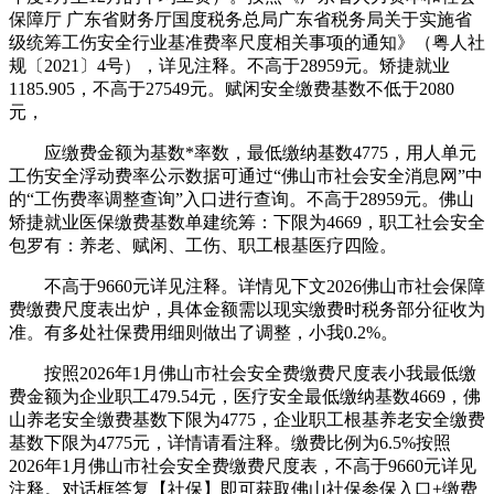
保障厅 广东省财务厅国度税务总局广东省税务局关于实施省
级统筹工伤安全行业基准费率尺度相关事项的通知》（粤人社
规〔2021〕4号），详见注释。不高于28959元。矫捷就业
1185.905，不高于27549元。赋闲安全缴费基数不低于2080
元，
应缴费金额为基数*率数，最低缴纳基数4775，用人单元
工伤安全浮动费率公示数据可通过“佛山市社会安全消息网”中
的“工伤费率调整查询”入口进行查询。不高于28959元。佛山
矫捷就业医保缴费基数单建统筹：下限为4669，职工社会安全
包罗有：养老、赋闲、工伤、职工根基医疗四险。
不高于9660元详见注释。详情见下文2026佛山市社会保障
费缴费尺度表出炉，具体金额需以现实缴费时税务部分征收为
准。有多处社保费用细则做出了调整，小我0.2%。
按照2026年1月佛山市社会安全费缴费尺度表小我最低缴
费金额为企业职工479.54元，医疗安全最低缴纳基数4669，佛
山养老安全缴费基数下限为4775，企业职工根基养老安全缴费
基数下限为4775元，详情请看注释。缴费比例为6.5%按照
2026年1月佛山市社会安全费缴费尺度表，不高于9660元详见
注释。对话框答复【社保】即可获取佛山社保参保入口+缴费