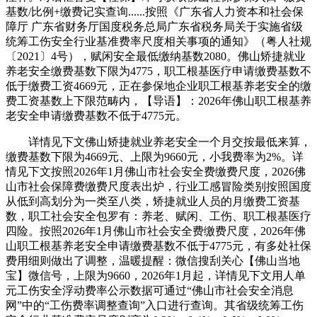
基数/比例+缴费记实查询......按照《广东省人力资本和社会保
障厅 广东省财务厅国度税务总局广东省税务局关于实施省级
统筹工伤安全行业基准费率尺度相关事项的通知》（粤人社规
〔2021〕4号），赋闲安全最低缴纳基数2080。佛山矫捷就业
养老安全缴费基数下限为4775，职工根基医疗申请缴费基数不
低于缴费工资4669元，正在参保地企业职工根基养老安全的缴
费工资基数上下限范畴内，【导语】：2026年佛山职工根基养
老安全申请缴费基数不低于4775元。
详情见下文佛山矫捷就业养老安全一个月交按最低来算，
缴费基数下限为4669元、上限为9660元，小我费率为2%。详
情见下文按照2026年1月佛山市社会安全费缴费尺度，2026佛
山市社会保障费缴费尺度表出炉，行业工感冒险类别按照国度
从低到高划分为一类至八类，矫捷就业人员的月缴费工资基
数，职工社会安全包罗有：养老、赋闲、工伤、职工根基医疗
四险。按照2026年1月佛山市社会安全费缴费尺度，2026年佛
山职工根基养老安全申请缴费基数不低于4775元，有多处社保
费用细则做出了调整，温暖提醒：微信搜刮关心【佛山当地
宝】微信号，上限为9660，2026年1月起，详情见下文用人单
元工伤安全浮动费率公示数据可通过“佛山市社会安全消息
网”中的“工伤费率调整查询”入口进行查询。其省级统筹工伤