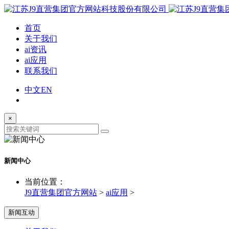
首页
关于我们
ai资讯
ai应用
联系我们
中文
EN
×
新闻中心
当前位置：
J9直营集团官方网站
>
ai应用
>
新闻互动