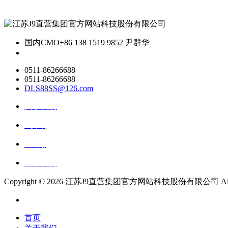
国内CMO
+86 138 1519 9852 尹群华
0511-86266688
0511-86266688
DLS88SS@126.com
关于我们
ai资讯
ai应用
联系我们
Copyright ©
2026 江苏J9直营集团官方网站科技股份有限公司 All Righ
首页