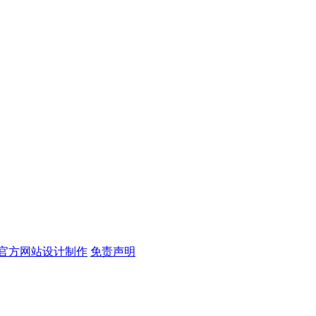
团官方网站设计制作
免责声明