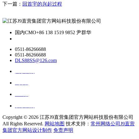
下一篇：
回首宇的兴起过程
国内CMO
+86 138 1519 9852 尹群华
0511-86266688
0511-86266688
DLS88SS@126.com
关于我们
ai资讯
ai应用
联系我们
Copyright ©
2026 江苏J9直营集团官方网站科技股份有限公司
All Rights Reserved.
网站地图
技术支持：
常州网络公司J9直营
集团官方网站设计制作
免责声明