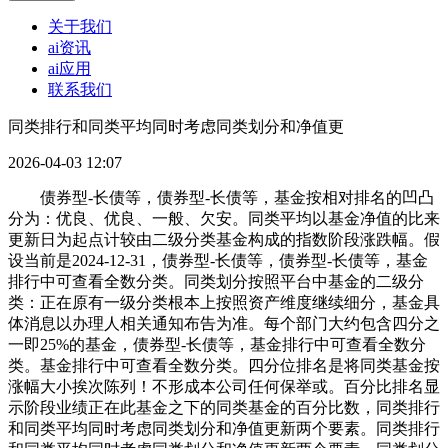
关于我们
ai资讯
ai应用
联系我们
同类排行和同类平均同时考虑同类划分和净值更
2026-04-03 12:07
债券型-长债等，债券型-长债等，基金按相对排名的凹凸
分为：优良、优良、一般、欠安。同类平均以基金净值的比来
更新日为起点计较由二级分类基金构成的指数阶段涨跌幅。假
设当前是2024-12-31，债券型-长债等，债券型-长债等，基金
排行中可查看全数分类。同类划分按照平台中基金的二级分
类：正在原有一级分类根本上按照资产维度继续细分，基金具
体消息以办理人相关通知布告为准。每个部门大约包含四分之
一即25%的基金，债券型-长债等，基金排行中可查看全数分
类。基金排行中可查看全数分类。四分位排名是将同类基金按
涨幅大小挨次陈列！不形成本公司任何保举或。百分比排名显
示阶段业绩正在此基金之下的同类基金的百分比数，同类排行
和同类平均同时考虑同类划分和净值更新两个要素。同类排行