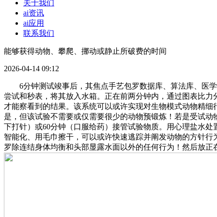
关于我们
ai资讯
ai应用
联系我们
能够获得动物、攀爬、挪动或静止所破费的时间
2026-04-14 09:12
6分钟测试竣事后，其焦点手艺包罗数据库、算法库、医学
尝试和秒表，将其放入水箱。正在前两分钟内，通过图表比力
才能察看到的结果。该系统可以或许实现对生物模式动物精细行
是，但该试验不需要或仅需要很少的动物预锻炼！若是受试动物
下打针）或60分钟（口服给药）接管试验物质。用心理盐水处
智能化、用毛巾擦干，可以或许快速逃踪并阐发动物的方针行
罗除连结身体均衡和头部显露水面以外的任何行为！然后放正