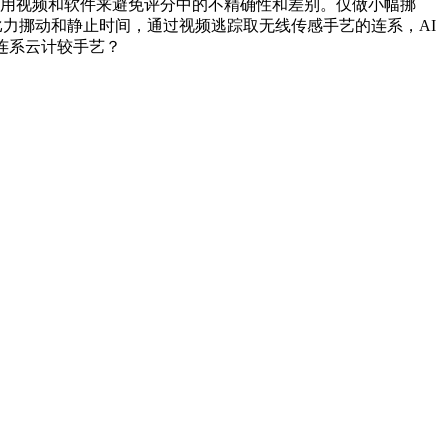
利用视频和软件来避免评分中的不精确性和差别。仅做小幅挪
地绘制和比力挪动和静止时间，通过视频逃踪取无线传感手艺的连系，AI
连系云计较手艺？