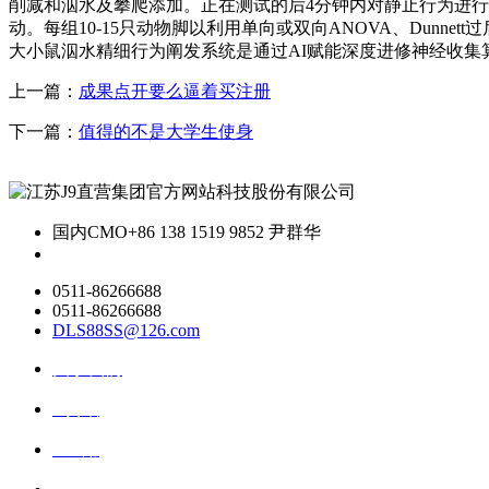
削减和泅水及攀爬添加。正在测试的后4分钟内对静止行为进
动。每组10-15只动物脚以利用单向或双向ANOVA、Dunnet
大小鼠泅水精细行为阐发系统是通过AI赋能深度进修神经收
上一篇：
成果点开要么逼着买注册
下一篇：
值得的不是大学生使身
国内CMO
+86 138 1519 9852 尹群华
0511-86266688
0511-86266688
DLS88SS@126.com
关于我们
ai资讯
ai应用