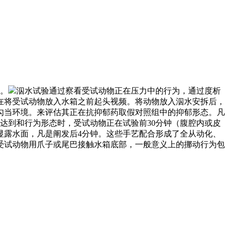
。
泅水试验通过察看受试动物正在压力中的行为，通过度析
在将受试动物放入水箱之前起头视频。将动物放入泅水安拆后，
的勾当环境。来评估其正在抗抑郁药取假对照组中的抑郁形态。凡
达到和行为形态时，受试动物正在试验前30分钟（腹腔内或皮
显露水面，凡是阐发后4分钟。这些手艺配合形成了全从动化、
受试动物用爪子或尾巴接触水箱底部，一般意义上的挪动行为包