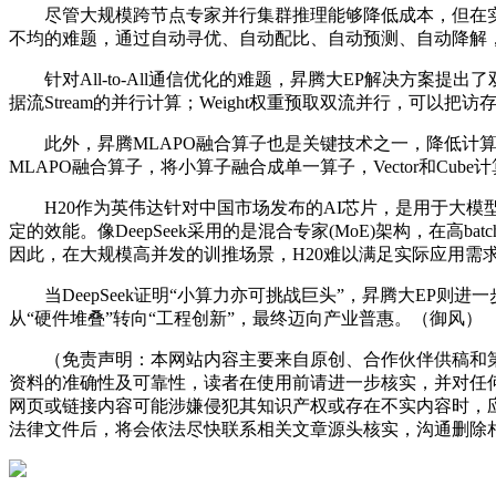
尽管大规模跨节点专家并行集群推理能够降低成本，但在实际
不均的难题，通过自动寻优、自动配比、自动预测、自动降解
针对All-to-All通信优化的难题，昇腾大EP解决方案提出了双流/
据流Stream的并行计算；Weight权重预取双流并行，可以
此外，昇腾MLAPO融合算子也是关键技术之一，降低计算
MLAPO融合算子，将小算子融合成单一算子，Vector和Cu
H20作为英伟达针对中国市场发布的AI芯片，是用于大模型训练
定的效能。像DeepSeek采用的是混合专家(MoE)架构，在高b
因此，在大规模高并发的训推场景，H20难以满足实际应用需
当DeepSeek证明“小算力亦可挑战巨头”，昇腾大EP则
从“硬件堆叠”转向“工程创新”，最终迈向产业普惠。（御风）
（免责声明：本网站内容主要来自原创、合作伙伴供稿和第
资料的准确性及可靠性，读者在使用前请进一步核实，并对任
网页或链接内容可能涉嫌侵犯其知识产权或存在不实内容时，
法律文件后，将会依法尽快联系相关文章源头核实，沟通删除相