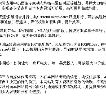
应用中仍面临专家动态均衡与通信时延等挑战。昇腾大EP解
，实现备份节点和副本专家灵活可扩展、高可用和极致均衡。
多维混合并行，其中Prefill micro-batch双流并行，可以
把访存和通信并行起来，降低权重加载时间，提升效率。
耗时70%。我们知道，MLA预处理阶段，传统方案多算子串行
be计算并行处理，减少开销降低计算耗时。
普遍采用的H100“低配版”，其AI算力仅为H100的15%
atch size场景下，H20极易陷入性能瓶颈，导致时延显著增加，
求。
进一步回答：如何让每一焦耳电力、每一美元投入，释放最大AI价
三方自媒体作者投稿，凡在本网站出现的信息，均仅供参考。本
何自主决定的行为负责。本网站对有关资料所引致的错误、不确
应及时向本网站提出书面权利通知或不实情况说明，并提供身份
关内容或断开相关链接。 ）