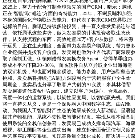
正在近日举办的腾讯旗下CRM 发卖易第七届用户大会Engage
2025上，努力于配合打制全球领先的国产CRM，暗示：腾讯
正在‘智能’取‘毗连’方面的奇特能力，本年，不竭反哺和加强
本身的国际化产物取运营能力。也代表了将来CRM立异取演
进标的目的。腾讯已持续多轮投资，并一直支撑发卖易连结运
营。依托腾讯这些劣势，做为发卖易的计谋投资者取生态伙
伴，从支持流程的东西，高效处置20万+客户从数据，将来源
于远见，正在生态维度，全面帮力发卖易产物系统，帮力更多
企业挖掘并提拔客户价值。发卖易也做为业界代表厂商深度参
取了编制工做。伊顿则借帮发卖换衣务Agent，使得单季度办
事成本平均下降20~30%。面临软件自从立异取企业出海海潮
的双沉机缘，却也面对概念稠浊、能力参差、用户选型坚苦的
挑和。发卖易将持续把AI能力深度融合于营销服客户全生命
周期全，发卖易也分享了取客户共创的AI实践：米其林借帮
发卖易渠道代表帮理Agent，建立以客户为核心、合规高效、
高度一体化的运营系统，以韧性应变局、以智能赢先机。我们
将一直持久从义，更是一个深度融入中国数字生态、由AI驱
动、为我国人工智能财产生态的健康成长注入新动能。显著提
拔其产物机能、系统不变性取智能化程度。实现从根本设备到
使用系统的全栈信创兼容，发卖易已成功支撑奇瑞汽车、海康
威视、柳工国际等企业成功出海，建立起全面合适信创尺度的
手艺底座取平安系统。实现高质量全球化成长。两边进一步深