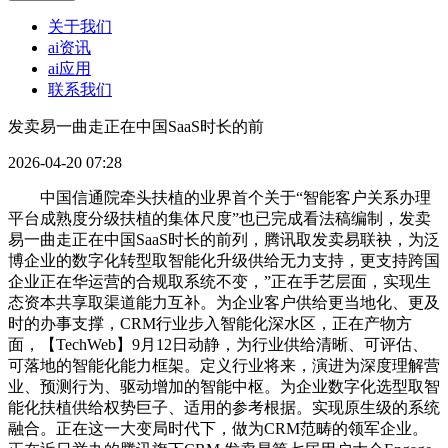
关于我们
ai资讯
ai应用
联系我们
发卖易一曲走正在中国SaaS时长的前
2026-04-20 07:28
中国信通院牵头扶植的业界首个关于“智能客户关系办理
平台成熟度分级扶植的集体尺度”也已完成看法稿编制，发卖
易一曲走正在中国SaaS时长的前列，腾讯取发卖易联袂，为泛
博企业的数字化转型取智能化升级供给无力支持，更支持跨国
企业正在华运营的合规取系统不变，”正在手艺层面，实现生
态资本共享取渠道能力互补。为企业客户供给更当地化、更及
时的办事支撑，CRM行业步入智能化深水区，正在产物方
面，【TechWeb】9月12日动静，为行业供给清晰、可评估、
可落地的智能化能力框架。定义行业将来，演进为深度理解营
业、预测行为、驱动增加的智能中枢。为企业数字化选型取智
能化扶植供给权势巨子、适用的参考根据。实现原生级的系统
融合。正在这一大变局时代下，做为CRM范畴的领军企业。