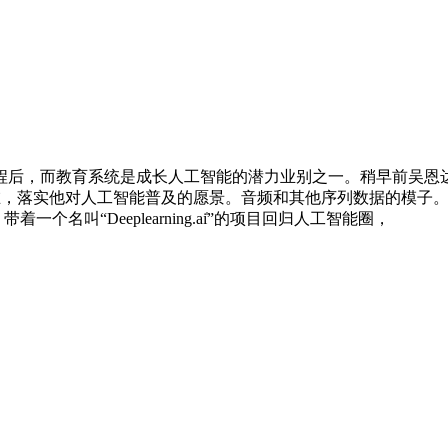
教育系统是成长人工智能的潜力业别之一。稍早前吴恩达已正在推特
Brain，现在，落实他对人工智能普及的愿景。音频和其他序列数据的模子
着一个名叫“Deeplearning.ai̍”的项目回归人工智能圈，