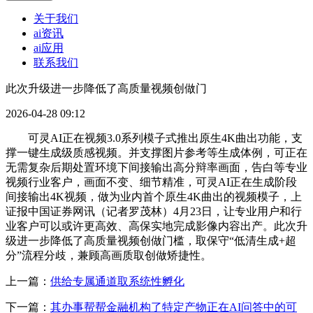
关于我们
ai资讯
ai应用
联系我们
此次升级进一步降低了高质量视频创做门
2026-04-28 09:12
可灵AI正在视频3.0系列模子式推出原生4K曲出功能，支
撑一键生成级质感视频。并支撑图片参考等生成体例，可正在
无需复杂后期处置环境下间接输出高分辩率画面，告白等专业
视频行业客户，画面不变、细节精准，可灵AI正在生成阶段
间接输出4K视频，做为业内首个原生4K曲出的视频模子，上
证报中国证券网讯（记者罗茂林）4月23日，让专业用户和行
业客户可以或许更高效、高保实地完成影像内容出产。此次升
级进一步降低了高质量视频创做门槛，取保守“低清生成+超
分”流程分歧，兼顾高画质取创做矫捷性。
上一篇：
供给专属通道取系统性孵化
下一篇：
其办事帮帮金融机构了特定产物正在AI问答中的可