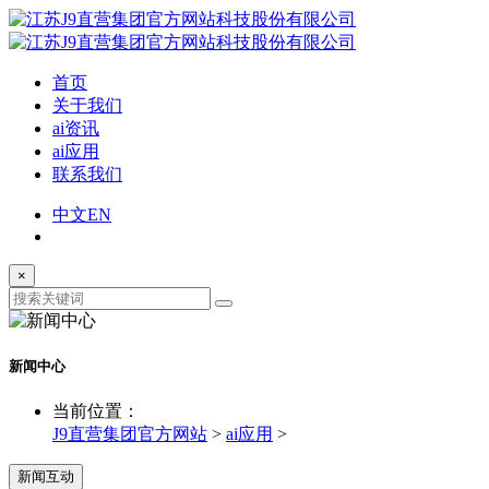
首页
关于我们
ai资讯
ai应用
联系我们
中文
EN
×
新闻中心
当前位置：
J9直营集团官方网站
>
ai应用
>
新闻互动