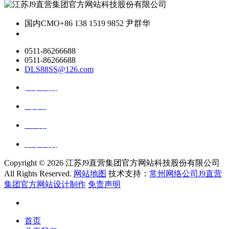
国内CMO
+86 138 1519 9852 尹群华
0511-86266688
0511-86266688
DLS88SS@126.com
关于我们
ai资讯
ai应用
联系我们
Copyright ©
2026 江苏J9直营集团官方网站科技股份有限公司
All Rights Reserved.
网站地图
技术支持：
常州网络公司J9直营
集团官方网站设计制作
免责声明
首页