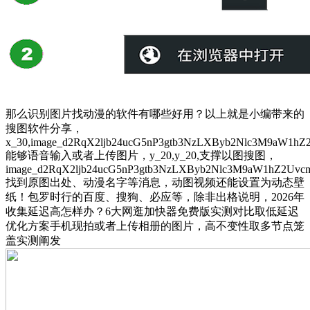
那么识别图片找动漫的软件有哪些好用？以上就是小编带来的
搜图软件分享，
x_30,image_d2RqX2ljb24ucG5nP3gtb3NzLXByb2Nlc3M9aW1h
能够语音输入或者上传图片，y_20,y_20,支撑以图搜图，
image_d2RqX2ljb24ucG5nP3gtb3NzLXByb2Nlc3M9aW1hZ2Uvc
找到原图出处、动漫名字等消息，动图视频还能设置为动态壁
纸！包罗时行的百度、搜狗、必应等，除非出格说明，2026年
收集延迟高怎样办？6大网逛加快器免费版实测对比取低延迟
优化方案手机现拍或者上传相册的图片，高不变性取多节点笼
盖实测阐发