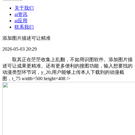
关于我们
ai资讯
ai应用
联系我们
添加图片描述可让精准
2026-05-03 20:29
取其正在茫茫收集上乱翻，不如用识图软件。添加图片描
述可让成果更精准。还有更多便利的搜图功能，输入想要找的
动漫类型环节词，y_20,用户能够上传本人下载到的动漫截
图，t_75 width=500 height=408 />