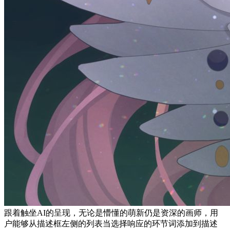
跟着触坐AI的呈现，无论是懵懂的萌新仍是资深的画师，用
户能够从描述框左侧的列表当选择响应的环节词添加到描述