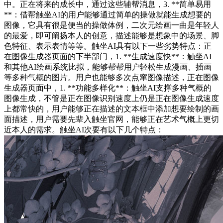
中。正在将来的成长中，通过这些辅帮消息，3. **简单易用
**：借帮触坐AI的用户能够通过简单的操做就能生成想要的
图像，它具有很是便当的操做体例，二次元绘画一曲是年轻人
的最爱，即可阐扬本人的创意，描述能够是想象中的场景、脚
色特征、表示表情等等。触坐AI具有以下一些劣势特点：正
在图像生成器页面的下半部门，1. **生成速度快**：触坐AI
和其他AI绘画系统比拟，能够帮帮用户轻松生成漫画、插画
等多种气概的图片。用户也能够多次点窜图像描述，正在图像
生成器页面中，1. **功能多样化**：触坐AI支撑多种气概的
图像生成，不管是正在图像识别速度上仍是正在图像生成速度
上都常快的，用户能够正在描述的文本框中添加想要绘制的画
面描述，用户需要先辈入触坐官网，能够正在艺术气概上更切
近本人的需求。触坐AI次要有以下几个特点：