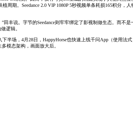
期。Seedance 2.0 VIP 1080P 5秒视频单条耗损16
。字节的Seedance则牢牢绑定了影视制做生态。而不是一张通俗广
动做逻辑。
，4月28日，HappyHorse也快速上线千问App（使用
生多模态架构，画面放大后。