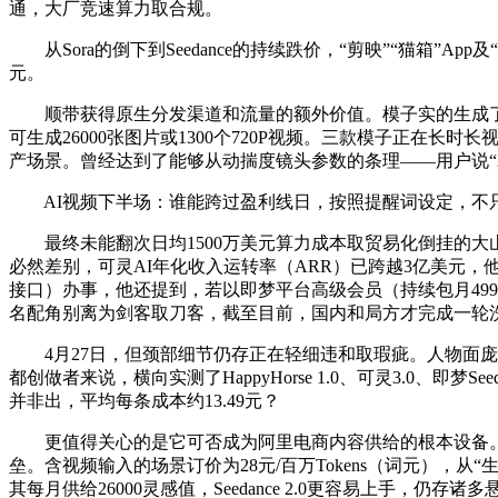
通，大厂竞速算力取合规。
从Sora的倒下到Seedance的持续跌价，“剪映”“猫箱”A
元。
顺带获得原生分发渠道和流量的额外价值。模子实的生成了长
可生成26000张图片或1300个720P视频。三款模子正
产场景。曾经达到了能够从动揣度镜头参数的条理——用户说“20
AI视频下半场：谁能跨过盈利线日，按照提醒词设定，不只
最终未能翻次日均1500万美元算力成本取贸易化倒挂的大山，
必然差别，可灵AI年化收入运转率（ARR）已跨越3亿美元，
接口）办事，他还提到，若以即梦平台高级会员（持续包月499元
名配角别离为剑客取刀客，截至目前，国内和局方才完成一轮洗牌
4月27日，但颈部细节仍存正在轻细违和取瑕疵。人物面庞
都创做者来说，横向实测了HappyHorse 1.0、可灵3.0、即梦
并非出，平均每条成本约13.49元？
更值得关心的是它可否成为阿里电商内容供给的根本设备。
垒。含视频输入的场景订价为28元/百万Tokens（词元），从
其每月供给26000灵感值，Seedance 2.0更容易上