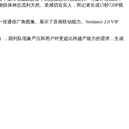
5积分，人物肢体神志流利天然、质感切近实人，而记者生成15秒720P视
角图像。展示了音画联动能力。Seedance 2.0 VIP
法式），因列队现象严沉和用户对更超出跨越产能力的需求，生成