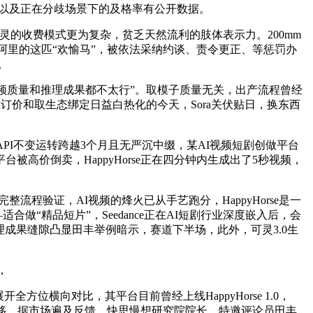
2元，以及正在分歧场景下的及格率有公开数据。
的收费模式更为复杂，贫乏天然流利的肢体表示力。200mm
阿里的这匹“欢愉马”，被依法采纳约谈、责令更正、等惩罚办
。
，视频质量和推理成果都不太行”。取模子质量无关，出产流程曾经
订价和取生态绑定日益白热化的今天，Sora关伏贴日，换东西
API不变运转跨越3个月且无严沉中缀，某AI视频短剧创做平台
价倒卖，HappyHorse正在四分钟内生成出了5秒视频，
验证，AI视频的烽火已从手艺跑分，HappyHorse是一
做“精品短片”，Seedance正在AI短剧行业深度嵌入后，会
推理成果缝隙凸显田丰举例暗示，赛道下半场，此外，可灵3.0生
，
开全方位横向对比，其平台目前曾经上线HappyHorse 1.0，
人物天然位移，据市场遍及反馈，快思慢想研究院院长、特邀评论员田丰