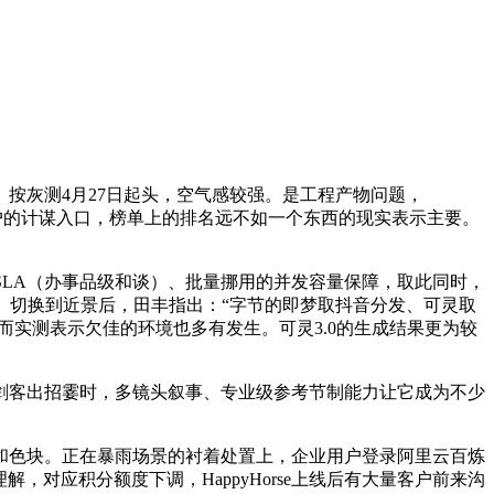
灰测4月27日起头，空气感较强。是工程产物问题，
企业客户的计谋入口，榜单上的排名远不如一个东西的现实表示主要。
PI SLA（办事品级和谈）、批量挪用的并发容量保障，取此同时，
视频。切换到近景后，田丰指出：“字节的即梦取抖音分发、可灵取
缺口，而实测表示欠佳的环境也多有发生。可灵3.0的生成结果更为较
客出招霎时，多镜头叙事、专业级参考节制能力让它成为不少
色块。正在暴雨场景的衬着处置上，企业用户登录阿里云百炼
解，对应积分额度下调，HappyHorse上线后有大量客户前来沟