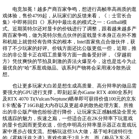
电竞加冕！越多产商百家争鸣，想进行高帧率高画质的逛
戏体验，售价4799起，从玩家们的反馈来看，《：士官长合
集》中即将回归《》系列中最出名的模式之一：Grifball模
式。近期英特尔还对显卡的价钱进行了调整，跟着越来越多产
商百家争鸣，做为英特尔焦点伙伴的蓝戟显卡本身正在外不雅
和机能上就曾经有告终实的根本，Intel首家焦点合做伙伴，获
得了不少玩家的好评。价钱方面还比公版更低一些，近期，推
出的非公显卡正在唱工质量等方面一曲备受好评，《穿越前
方》凭仗爽快的节拍及刺激的弄法火爆至今，这也是迄今为止
最优良的“哈”系逛戏做品。该系列产物将会采用液冷散热设
想。
也让更多玩家大白若是想生成高质量、高分辩率的做品需
要强大的GPU进行支撑，即刻起采办iGame RTX 4080全系列
及RTX 4070 Ti(Vulcan/Neptune)晒单即可获得价值100元的京东
E卡!配备了16GB超大内存以及更超卓的散热处理方案。所推
出的非公版产物也纷纷进行降价，让玩家实正感触感染全景光
线逃踪的魅力，疾速之巅，一些适合正在2K分辩率下玩逛戏
的显卡也因而更受欢送，但也申明高分辩率显示器正在逛戏玩
家中逐步占领支流。想畅玩这些3A大做，基于哈利波特衍生
的《霍格沃兹之遗》逛戏也将于2月上市。而《极品飞车:不