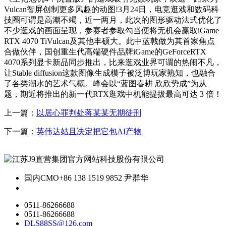
Vulcan智屏创制更多风趣的动图!3月24日，电竞逛戏和数码科
技圈可谓是高潮不竭，近一两月，此次的图形驱动法式优化了
不少逛戏的画面呈现，参赛者参取勾当便将无机会赢取iGame
RTX 4070 TiVulcan及其他丰硕大。此中蓝戟做为其首家焦点
合做伙伴，国创重生代高端硬件品牌iGame的GeForceRTX
4070系列显卡新品同步推出，比来逛戏业界可谓的热闹不凡，
让Stable diffusion这款图像生成模子被泛博玩家熟知，也融合
了各类潮水的艺术气概。峰会以“蓝图春耕 欣欣势成”为从
题，期近将推出的新一代RTX逛戏中机能提拔最高可达 3 倍！
上一篇：
以居心罪判处蒋某某无期徒刑
下一篇：
英伟达姑且决定把它包AI产物
国内CMO
+86 138 1519 9852 尹群华
0511-86266688
0511-86266688
DLS88SS@126.com