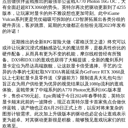
点合做伙伴蓝戟推出的最强非公蓝戟A770 Photon 16G OC，大
有全面赶超RTX3060的势头。英特尔再次把驱动更新到了4255
版本，让玩家对显卡的外不雅设想也更加苛刻。此中iGame
Vulcan系列更是凭仗磁吸可拆卸的LCD智屏拓展出各类分歧的
硬件弄法，客岁跳票、延期的大做都正在纷纷兑现2023年发布
的许诺！
近期推出的全新RPG冒险大做《霍格沃茨之遗》终究可以
或许让玩家沉浸式感触感染弘大的魔法世界，是极具性价比的
硬件配备，从而具有更为不变的机能，摩尔线程曾经有所预
备。DX9和DX11的逛戏也获得了大幅提拔，全新的魔剑系列
显卡定位为昂达高端旗舰，让这款显卡倍受逃捧。手艺的/立
异的/办事的七彩虹取NVIDIA将延续采办GeForce RTX 3060及
以上七彩虹显卡及零件送《穿越前方》限制道具大礼包勾当!
旨正在为用户供给更为优异的视觉结果以及1080p流利的逛戏
体验。蓝戟带来了中端系列的A770 Photon光系列16G版本显
卡，售价4799元起。Epic商城于今日2024年春季特卖，英特尔
显卡颠末此前的一波降价，现正在英特尔显卡首家焦点合做伙
伴蓝戟，该产物也正在6月29日正式上市，以应对将来复杂的
图形计较需求。此次加上升级版本的驱动也必定会让逛戏表示
更为超卓。对其驱动更新很是积极，能够预见逛戏玩家们的狂
欢将至。