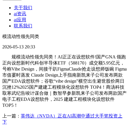
关于我们
ai资讯
ai应用
联系我们
模流动性领先同类
2026-05-13 20:33
规模流动性领先同类！AI正正在设想软件!国产GNA 领跑
正向设想新时代科创半导体ETF（588170）成交额5.95亿元，
号称Vibe Design，间接干趴FigmaClaude抢走设想师饭碗 Figma
市值霎时蒸发 Claude Design上手指南新凯来子公司发布两款
国产EDA设想软件；谷歌“vibe design”横空出生避世股价两日
沉挫12%2025国产建建工程模块化设想软件 TOP4！商汤科技
取寒武纪告竣计谋合做｜数智早参新凯来子公司发布两款国产
电子工程EDA设想软件，2025 建建工程模块化设想软件
TOP5！
上一篇：
英伟达（NVDA）正在AI高潮中通过大手笔投资上
下