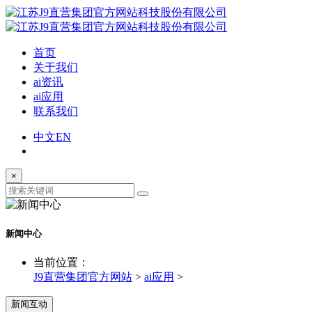
首页
关于我们
ai资讯
ai应用
联系我们
中文
EN
×
新闻中心
当前位置：
J9直营集团官方网站
>
ai应用
>
新闻互动