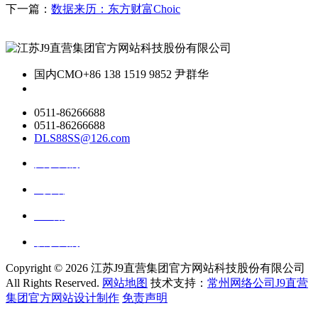
下一篇：
数据来历：东方财富Choic
国内CMO
+86 138 1519 9852 尹群华
0511-86266688
0511-86266688
DLS88SS@126.com
关于我们
ai资讯
ai应用
联系我们
Copyright ©
2026 江苏J9直营集团官方网站科技股份有限公司
All Rights Reserved.
网站地图
技术支持：
常州网络公司J9直营
集团官方网站设计制作
免责声明