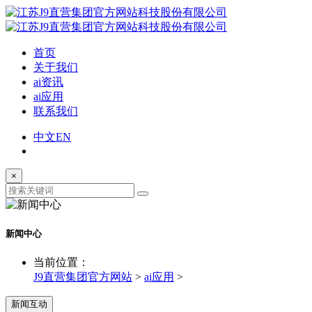
首页
关于我们
ai资讯
ai应用
联系我们
中文
EN
×
新闻中心
当前位置：
J9直营集团官方网站
>
ai应用
>
新闻互动