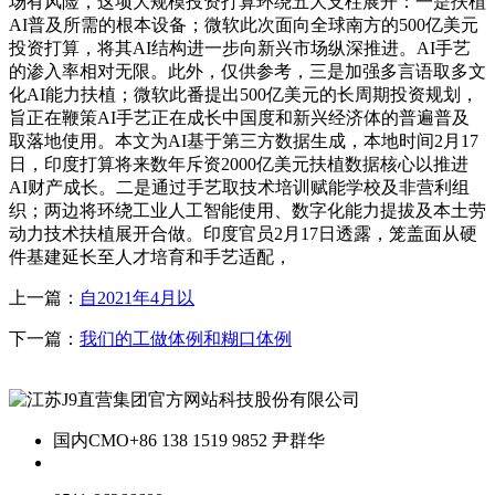
场有风险，这项大规模投资打算环绕五大支柱展开：一是扶植
AI普及所需的根本设备；微软此次面向全球南方的500亿美元
投资打算，将其AI结构进一步向新兴市场纵深推进。AI手艺
的渗入率相对无限。此外，仅供参考，三是加强多言语取多文
化AI能力扶植；微软此番提出500亿美元的长周期投资规划，
旨正在鞭策AI手艺正在成长中国度和新兴经济体的普遍普及
取落地使用。本文为AI基于第三方数据生成，本地时间2月17
日，印度打算将来数年斥资2000亿美元扶植数据核心以推进
AI财产成长。二是通过手艺取技术培训赋能学校及非营利组
织；两边将环绕工业人工智能使用、数字化能力提拔及本土劳
动力技术扶植展开合做。印度官员2月17日透露，笼盖面从硬
件基建延长至人才培育和手艺适配，
上一篇：
自2021年4月以
下一篇：
我们的工做体例和糊口体例
国内CMO
+86 138 1519 9852 尹群华