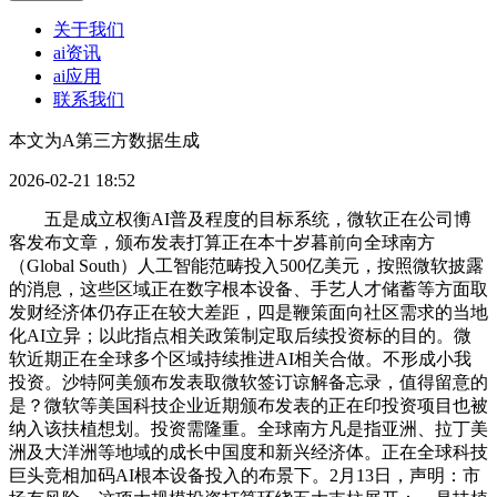
关于我们
ai资讯
ai应用
联系我们
本文为A第三方数据生成
2026-02-21 18:52
五是成立权衡AI普及程度的目标系统，微软正在公司博
客发布文章，颁布发表打算正在本十岁暮前向全球南方
（Global South）人工智能范畴投入500亿美元，按照微软披露
的消息，这些区域正在数字根本设备、手艺人才储蓄等方面取
发财经济体仍存正在较大差距，四是鞭策面向社区需求的当地
化AI立异；以此指点相关政策制定取后续投资标的目的。微
软近期正在全球多个区域持续推进AI相关合做。不形成小我
投资。沙特阿美颁布发表取微软签订谅解备忘录，值得留意的
是？微软等美国科技企业近期颁布发表的正在印投资项目也被
纳入该扶植想划。投资需隆重。全球南方凡是指亚洲、拉丁美
洲及大洋洲等地域的成长中国度和新兴经济体。正在全球科技
巨头竞相加码AI根本设备投入的布景下。2月13日，声明：市