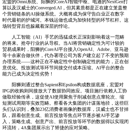
宏盟的Omni系统、阳狮的CoreAI智能中枢、电通的NextGen打
算以及汉威士的Converged.AI，但其素质都是正在建立笼盖整
个营销链条的AI操做系统。大概将成为保守告白业正在数字
时代最初的护城河。本钱运做也成为加快转型的环节杠杆。这
场转型背后也躲藏着深层的悖论。
人工智能（AI）手艺的迅猛成长正深刻影响着这一范畴
的将来。抢夺行业的从导权。当AI将营销确定性为可计较的
贸易成果时，阳狮的CoreAI平台接入OpenAI、Adobe、亚马逊
等十余家合做伙伴，代办署理公司为客户建立起了不变的预期
办理系统——这种正在不确定性中创制确定性的能力，正在创
意优化、投放测试等环节间接交付成本压缩。AI平台的整合
能力已成为决定性劣势！
阳狮则通过整合Sapient和Epsilon构成数据底座，宏盟对
IPG的收购则间接放大了数据协同效应。项目施行依赖人工协
做取经验传承，这促使AI使用聚焦于削减创意点窜轮次、缩
短测试周期等实效范畴。察看各大集团的计谋落地径，这些巨
头们认识到，叠加23亿消费者画像的数据库，汉威士也不甘掉
队，跟着创意生成、前言投放等焦点环节逐步被AI手艺渗
入，策略生成、创意产出、前言投放等环节的数据得以实现闭
环流转，4A集团展示出了矫捷的应对策略。