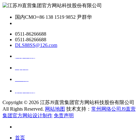
国内CMO
+86 138 1519 9852 尹群华
0511-86266688
0511-86266688
DLS88SS@126.com
关于我们
ai资讯
ai应用
联系我们
Copyright ©
2026 江苏J9直营集团官方网站科技股份有限公司
All Rights Reserved.
网站地图
技术支持：
常州网络公司J9直营
集团官方网站设计制作
免责声明
首页