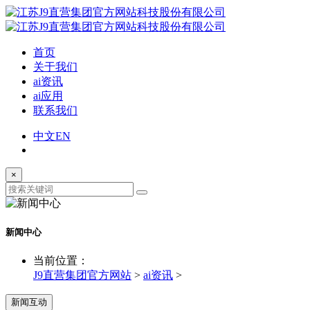
首页
关于我们
ai资讯
ai应用
联系我们
中文
EN
×
新闻中心
当前位置：
J9直营集团官方网站
>
ai资讯
>
新闻互动