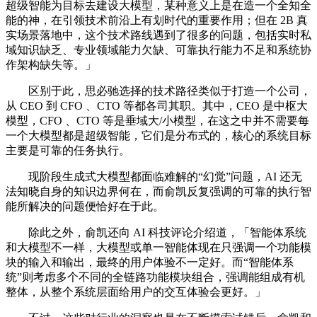
超级智能为目标去建设大模型，某种意义上是在造一个全知全
能的神，在引领技术前沿上有划时代的重要作用；但在 2B 真
实场景落地中，这个技术路线遇到了很多的问题，包括实时私
域知识缺乏、专业领域能力欠缺、可靠执行能力不足和系统协
作架构缺失等。」
区别于此，思必驰选择的技术路径类似于打造一个公司，
从 CEO 到 CFO 、CTO 等都各司其职。其中，CEO 是中枢大
模型，CFO 、CTO 等是垂域大/小模型，在这之中并不需要每
一个大模型都是超级智能，它们是分布式的，核心的系统目标
主要是可靠的任务执行。
现阶段生成式大模型都面临难解的“幻觉”问题，AI 还无
法知晓自身的知识边界何在，而俞凯反复强调的可靠的执行智
能所解决的问题便恰好在于此。
除此之外，俞凯还向 AI 科技评论介绍道，「智能体系统
和大模型不一样，大模型或单一智能体现在只强调一个功能模
块的输入和输出，最终的用户体验不一定好。而“智能体系
统”则考虑多个不同的全链路功能模块组合，强调能组成有机
整体，从整个系统层面给用户的交互体验会更好。」