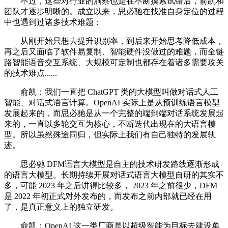
不过，这些对行业的洞察也是在不断摸索试错后，俞凯和
团队才逐步明晰的。成立以来，思必驰在找准自身定位的过程
中也遇到过诸多技术难题：
从刚开始只想去提升识别率，到后来开始思考降低成本，
再之后又面临了软件易复制、智能硬件没做过的难题，而全链
路智能语音交互系统、大规模可定制也都存在着诸多需要攻关
的技术难点......
俞凯：我们一直把 ChatGPT 类的大模型叫做对话式人工
智能、对话式语言计算。OpenAI 实际上是从预训练语言模型
发展起来的，而思必驰是从一个完整的端到端对话系统发展起
来的，一直以多轮交互为核心，不断迭代出现在的大语言模
型。所以虽然殊途同归，但实际上我们有自己独特的发展轨
迹。
思必驰 DFM语言大模型是自主的技术研发路线逐渐形成
的语言大模型。长期持续开展对话式语言大模型自研的其实不
多，可能 2023 年之后讲得比较多， 2023 年之前很少，DFM
是 2022 年初正式对外发布的，而发布之前内部就已经在用
了，是真正意义上的独立研发。
俞凯：OpenAI 这一类厂商是以超级智能为目标去建设单