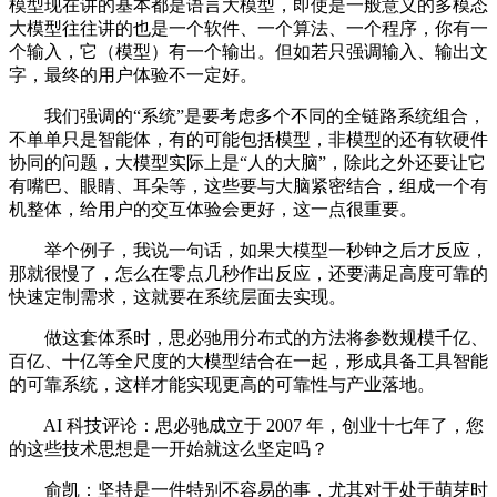
模型现在讲的基本都是语言大模型，即使是一般意义的多模态
大模型往往讲的也是一个软件、一个算法、一个程序，你有一
个输入，它（模型）有一个输出。但如若只强调输入、输出文
字，最终的用户体验不一定好。
我们强调的“系统”是要考虑多个不同的全链路系统组合，
不单单只是智能体，有的可能包括模型，非模型的还有软硬件
协同的问题，大模型实际上是“人的大脑”，除此之外还要让它
有嘴巴、眼睛、耳朵等，这些要与大脑紧密结合，组成一个有
机整体，给用户的交互体验会更好，这一点很重要。
举个例子，我说一句话，如果大模型一秒钟之后才反应，
那就很慢了，怎么在零点几秒作出反应，还要满足高度可靠的
快速定制需求，这就要在系统层面去实现。
做这套体系时，思必驰用分布式的方法将参数规模千亿、
百亿、十亿等全尺度的大模型结合在一起，形成具备工具智能
的可靠系统，这样才能实现更高的可靠性与产业落地。
AI 科技评论：思必驰成立于 2007 年，创业十七年了，您
的这些技术思想是一开始就这么坚定吗？
俞凯：坚持是一件特别不容易的事，尤其对于处于萌芽时