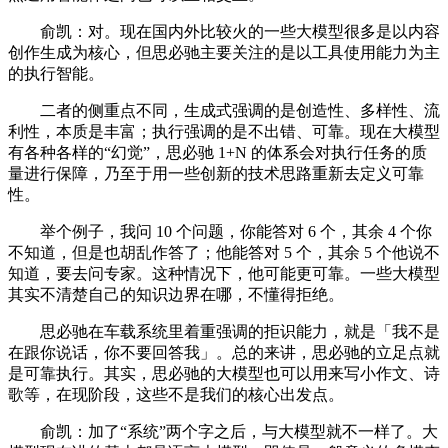
俞凯：对。现在国内外比较火的一些大模型很多是以内容
创作生成为核心，但思必驰主要关注的是以工具使用能力为主
的执行智能。
二者的侧重点不同，生成式强调的是创造性、多样性、流
利性，本质是丰富；执行强调的是不出错、可靠。现在大模型
有各种各样的“幻觉”，思必驰 1+N 的体系会对执行任务的质
量进行保障，乃至于用一些创新的技术思路重新去定义可靠
性。
举个例子，我问 10 个问题，你能答对 6 个，其余 4 个你
不知道，但是也胡乱作答了；他能答对 5 个，其余 5 个他说不
知道，要去问专家。这种情况下，他可能更可靠。一些大模型
其实不清楚自己的知识边界在哪，不懂得拒绝。
思必驰在车载系统里着重强调的拒识能力，就是「我不是
在跟你说话，你不要回答我」。总的来讲，思必驰的立足点就
是可靠执行。其实，思必驰的大模型也可以用来写小作文、诗
歌等，在现阶段，这些不是我们的核心出发点。
俞凯：加了“系统”两个字之后，与大模型就不一样了。大