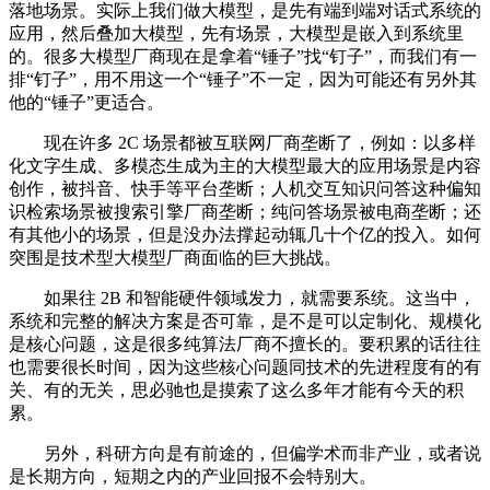
落地场景。实际上我们做大模型，是先有端到端对话式系统的
应用，然后叠加大模型，先有场景，大模型是嵌入到系统里
的。很多大模型厂商现在是拿着“锤子”找“钉子”，而我们有一
排“钉子”，用不用这一个“锤子”不一定，因为可能还有另外其
他的“锤子”更适合。
现在许多 2C 场景都被互联网厂商垄断了，例如：以多样
化文字生成、多模态生成为主的大模型最大的应用场景是内容
创作，被抖音、快手等平台垄断；人机交互知识问答这种偏知
识检索场景被搜索引擎厂商垄断；纯问答场景被电商垄断；还
有其他小的场景，但是没办法撑起动辄几十个亿的投入。如何
突围是技术型大模型厂商面临的巨大挑战。
如果往 2B 和智能硬件领域发力，就需要系统。这当中，
系统和完整的解决方案是否可靠，是不是可以定制化、规模化
是核心问题，这是很多纯算法厂商不擅长的。要积累的话往往
也需要很长时间，因为这些核心问题同技术的先进程度有的有
关、有的无关，思必驰也是摸索了这么多年才能有今天的积
累。
另外，科研方向是有前途的，但偏学术而非产业，或者说
是长期方向，短期之内的产业回报不会特别大。