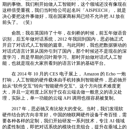
期的事物。我们刚开始做人工智能时，这个领域还没有像现在
这样倍受重视，我们当时给公司起名叫「AISPEECH」，就是
决心要把这件事做好，现在国家商标局已经不允许把 AI 放在
前头了。（笑）
俞凯：我在英国待了十年，在剑桥的时候，前五年做语音
识别，后五年做对话系统，2012 年我回到国内，思必驰正式
开启了对话式人工智能的篇章。与此同时，我也把数据驱动的
对话式语言计算从国外引到了国内，那个时候还不是现在的深
度学习，而是早期的贝叶斯学习。那时开始做对话式人工智
能，也就是现在大家所看到的语言计算的基础平台。
在 2014 年 10 月的 CES 电子展上， Amazon 的 Echo 一炮
打响，人工智能的硬件载体由手机转换到智能硬件，思必驰开
始从“软件交互”转向“智能硬件交互”。这个方向技术难度更
大，并且一定程度上区别于仅在云端去做一般意义的语义处
理，实际上，单一功能的云端 API 调用也很容易被复制。
2017 年，思必驰又有比较大的变化。当时，我们发现软
硬件结合的方向非常好，中国的物联网硬件设备千奇百怪，需
要各种各样的定制，我们开始研发一系列技术，专注 AI 领域
的柔性制造，即把对话系统的模块任意组合，提升在垂域上的