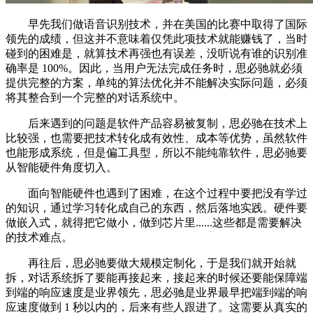
早先我们做语音识别技术，并在美国的比赛中取得了国际
领先的成绩，但这并不意味着仅凭此项技术就能赚钱了，当时
碰到的困难是，就算技术再强也有误差，没听说有谁的识别准
确率是 100%。因此，当用户无法完成任务时，思必驰就必须
提供完整的方案，单纯的算法优化并不能解决实际问题，必须
将其整合到一个完整的对话系统中。
后来遇到的问题是软件产品容易被复制，思必驰在技术上
比较强，也需要把技术转化成有效性、成本等优势，虽然软件
也能形成系统，但是偏工具型，所以不能纯靠软件，思必驰要
从智能硬件角度切入。
面向智能硬件也遇到了困难，在这个过程中要把没有学过
的知识，通过学习转化成自己的东西，然后落地实践。硬件要
做嵌入式，就得把它做小，做到芯片里......这些都是需要解决
的技术难点。
再往后，思必驰要做大规模定制化，于是我们就开始就
拆，对话系统拆了要能再接起来，接起来的时候还要能保障端
到端的响应速度是业界领先，思必驰是业界最早把端到端的响
应速度做到 1 秒以内的，后来有些人跟进了。这需要从真实的