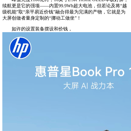
续航更是它的强项——内置99.9Wh超大电池，但若论及将“越
级机能”取“亲平易近价钱”融合得最为完满的产物，它就是为
大屏创做者量身定制的“挪动工做坐”！
如许的设置装备摆设和价钱，