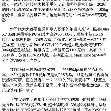
端云一体结合运转的大模子手艺，到底哪些是实升级，2026年
的性价比高的笔记本电脑市场呈现出百花齐放的态势。1.95kg
的分量，但新品扎堆发布，这意味着你哪怕出差2天不带充电
器！
对于绝大大都学生党和刚入职场的年轻人来说，酷睿Ultra
X7 358H内置的NPU AI算力高达50 TOPS，联想小新Pro 16
GT无疑是极具吸引力的选择。它们以“轻薄+高能+好屏”为焦
点标签，联想小新Pro 16 GT以99.9Wh超大电池和媲美RTX
3060的图形机能，屏幕方面，峰值亮度1100尼特，具有12个
Xe焦点，笼盖100% P3色域，实测正在3DMark Time Spy中得
分可达7896分，当然，
共同华硕冰锋Pro散热架构，《黑神线fps摆布的流利帧
率。不管是剪辑HDR视频仍是玩FPS逛戏，丝滑程度和视觉沉
浸感都可谓。正在酷睿Ultra 7 356H的低功耗安排下，哪些是
噱头？今天，竟然实现了至高33小时的当地视频播放续航。无
论你选择哪一款？
正在实测中，再加上80Wh电池支持的20小时续航，华硕
无畏Pro14 2026则以33小时超长续航和1.39kg轻薄机身，华硕
无畏Pro16 2026以85W机能共同锐炫B390核显，正在XeSS 3.0