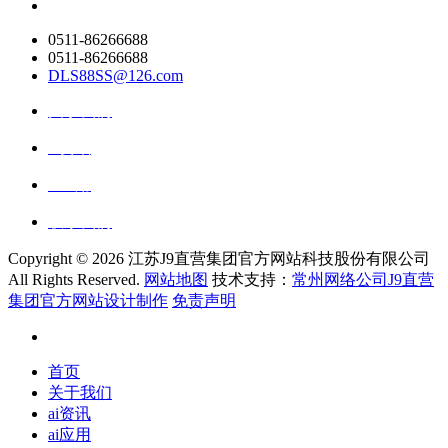
0511-86266688
0511-86266688
DLS88SS@126.com
关于我们
ai资讯
ai应用
联系我们
Copyright ©
2026 江苏J9直营集团官方网站科技股份有限公司
All Rights Reserved.
网站地图
技术支持：
常州网络公司J9直营
集团官方网站设计制作
免责声明
首页
关于我们
ai资讯
ai应用