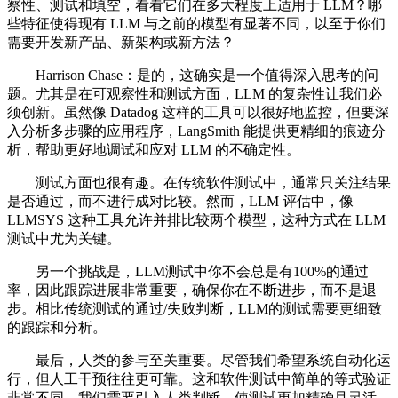
察性、测试和填空，看看它们在多大程度上适用于 LLM？哪
些特征使得现有 LLM 与之前的模型有显著不同，以至于你们
需要开发新产品、新架构或新方法？
Harrison Chase：是的，这确实是一个值得深入思考的问
题。尤其是在可观察性和测试方面，LLM 的复杂性让我们必
须创新。虽然像 Datadog 这样的工具可以很好地监控，但要深
入分析多步骤的应用程序，LangSmith 能提供更精细的痕迹分
析，帮助更好地调试和应对 LLM 的不确定性。
测试方面也很有趣。在传统软件测试中，通常只关注结果
是否通过，而不进行成对比较。然而，LLM 评估中，像
LLMSYS 这种工具允许并排比较两个模型，这种方式在 LLM
测试中尤为关键。
另一个挑战是，LLM测试中你不会总是有100%的通过
率，因此跟踪进展非常重要，确保你在不断进步，而不是退
步。相比传统测试的通过/失败判断，LLM的测试需要更细致
的跟踪和分析。
最后，人类的参与至关重要。尽管我们希望系统自动化运
行，但人工干预往往更可靠。这和软件测试中简单的等式验证
非常不同，我们需要引入人类判断，使测试更加精确且灵活。