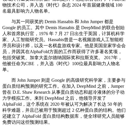
物技术公司，并入选《时代》杂志 2024 年首届健康领域 100
名最具影响力人物名单。
与其一同获奖的 Demis Hassabis 和 John Jumper 都是
Google 的员工。其中 Demis Hassabis 是 DeepMind 的联合创始
人和首席执行官，1976 年 7 月 27 日出生于英国，计算机科学
家、人工智能研究员。Hassabis曾是一名视频游戏人工智能程
序员和设计师，以及一名棋盘游戏专家。他是英国皇家学会会
员，并因其在AlphaFold方面的工作而获得了许多著名奖项，
包括突破奖、加拿大盖尔德纳国际奖和拉斯克奖。 2017年，
他被任命为CBE ，并入选《时代》100位最具影响力人物名
单。
而 John Jumper 则是 Google 的高级研究科学家，主要参与
蛋白质结构预测的研究工作。在加入 DeepMind 之前，Jumper
曾在 D.E. Shaw Research 从事蛋白质动态和超冷液体的分子动
力学模拟工作。来到 DeepMind 之后，他领导开发了
AlphaFold，这个系统在 2020 年被认可为解决了长达 50 年的
科学难题，并且已被用于预测超过 2 亿种蛋白质的结构。他们
还建立了 AlphaFold 蛋白质结构数据库，使全球研究人员能够
免费访问这些预测结果。