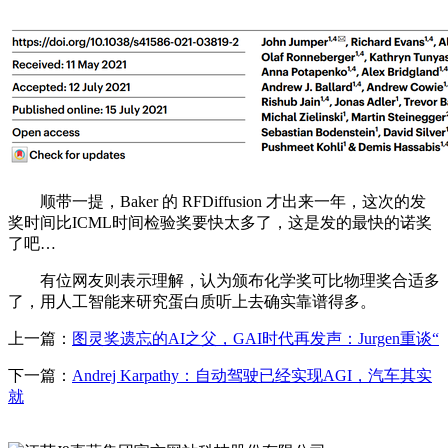
顺带一提，Baker 的 RFDiffusion 才出来一年，这次的发
奖时间比ICML时间检验奖要快太多了，这是发的最快的诺奖
了吧…
有位网友则表示理解，认为颁布化学奖可比物理奖合适多
了，用人工智能来研究蛋白质听上去确实靠谱得多。
上一篇：
图灵奖遗忘的AI之父，GAI时代再发声：Jurgen重谈“
下一篇：
Andrej Karpathy：自动驾驶已经实现AGI，汽车其实
就