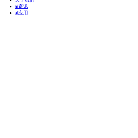
ai资讯
ai应用