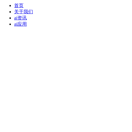
首页
关于我们
ai资讯
ai应用