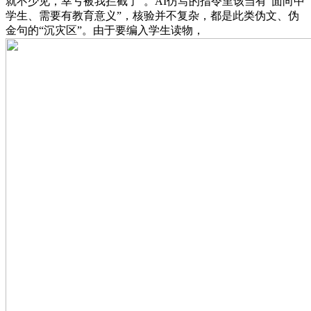
就不少见，幸亏被我拦截了”。AI仿写的指令里该当有“面向中
学生、需要有教育意义”，核验并不复杂，都是此类伪文、伪
金句的“沉灾区”。由于要编入学生读物，