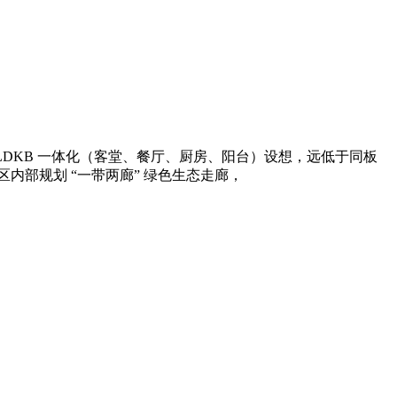
DKB 一体化（客堂、餐厅、厨房、阳台）设想，远低于同板
社区内部规划 “一带两廊” 绿色生态走廊，