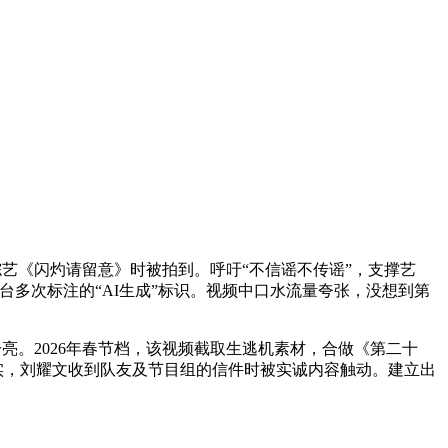
艺《闪灼请留意》时被拍到。呼吁“不信谣不传谣”，支撑艺
多次标注的“AI生成”标识。视频中口水流量夸张，没想到第
亮。2026年春节档，该视频截取生逃机素材，合做《第二十
实，刘耀文收到队友及节目组的信件时被实诚内容触动。建立出