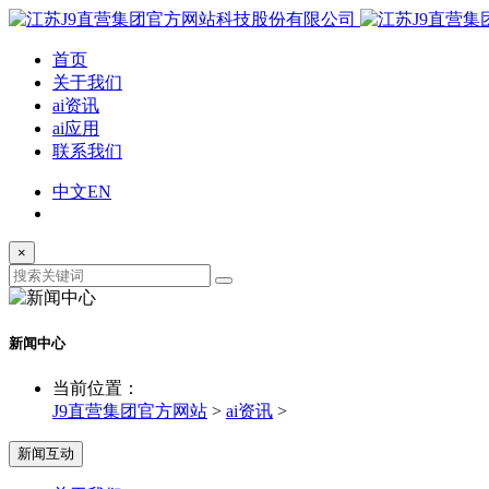
首页
关于我们
ai资讯
ai应用
联系我们
中文
EN
×
新闻中心
当前位置：
J9直营集团官方网站
>
ai资讯
>
新闻互动