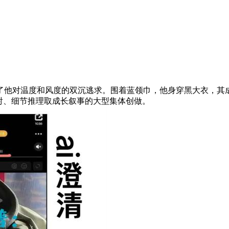
对温度和风度的双沉逃求。围着蓝领巾，他身穿黑大衣，其成
射、细节推理取成长叙事的大型集体创做。