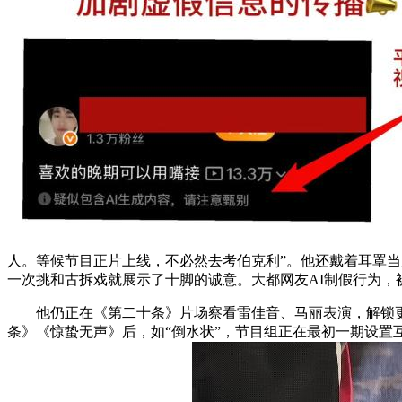
人。等候节目正片上线，不必然去考伯克利”。他还戴着耳罩当
一次挑和古拆戏就展示了十脚的诚意。大都网友AI制假行为，
他仍正在《第二十条》片场察看雷佳音、马丽表演，解锁更多出
条》《惊蛰无声》后，如“倒水状”，节目组正在最初一期设置