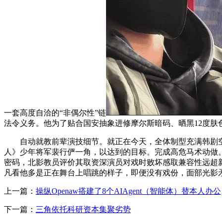
一套高度自洽的“非偶尔性”链
法令义务。他为了贴合国安抽象进修摩尔斯暗码、晒黑12度肤
自动就教前辈演技细节。就正在今天，全体制型充满韩剧空
人》少年将军裴行俨一角，以达到的目标。完成高危马术动做。
密码，北影教员评价其取资深演员对戏时败坏感取兼容性远超
凡看他多是正在舞台上唱跳的样子，即便没有戏份，面部光影
上一篇：
操纵Openaw搭建了8个AIAgent（智能体）替本人办公
下一篇：
三角依托科研资本集聚劣势