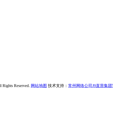
ts Reserved.
网站地图
技术支持：
常州网络公司J9直营集