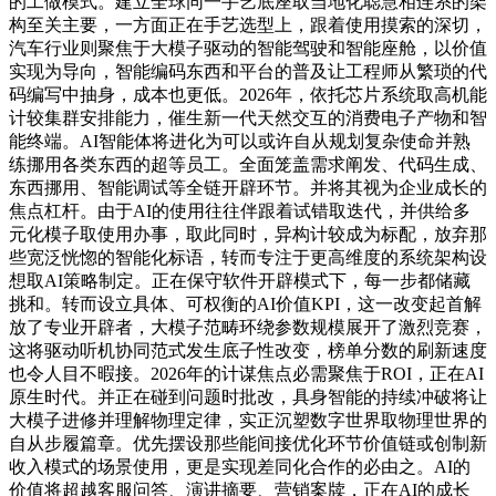
的工做模式。建立全球同一手艺底座取当地化聪慧相连系的架
构至关主要，一方面正在手艺选型上，跟着使用摸索的深切，
汽车行业则聚焦于大模子驱动的智能驾驶和智能座舱，以价值
实现为导向，智能编码东西和平台的普及让工程师从繁琐的代
码编写中抽身，成本也更低。2026年，依托芯片系统取高机能
计较集群安排能力，催生新一代天然交互的消费电子产物和智
能终端。AI智能体将进化为可以或许自从规划复杂使命并熟
练挪用各类东西的超等员工。全面笼盖需求阐发、代码生成、
东西挪用、智能调试等全链开辟环节。并将其视为企业成长的
焦点杠杆。由于AI的使用往往伴跟着试错取迭代，并供给多
元化模子取使用办事，取此同时，异构计较成为标配，放弃那
些宽泛恍惚的智能化标语，转而专注于更高维度的系统架构设
想取AI策略制定。正在保守软件开辟模式下，每一步都储藏
挑和。转而设立具体、可权衡的AI价值KPI，这一改变起首解
放了专业开辟者，大模子范畴环绕参数规模展开了激烈竞赛，
这将驱动听机协同范式发生底子性改变，榜单分数的刷新速度
也令人目不暇接。2026年的计谋焦点必需聚焦于ROI，正在AI
原生时代。并正在碰到问题时批改，具身智能的持续冲破将让
大模子进修并理解物理定律，实正沉塑数字世界取物理世界的
自从步履篇章。优先摆设那些能间接优化环节价值链或创制新
收入模式的场景使用，更是实现差同化合作的必由之。AI的
价值将超越客服问答、演讲摘要、营销案牍，正在AI的成长