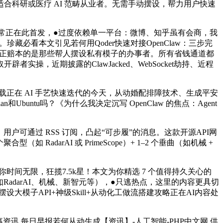
科研或医疗 AI 范畴从业者。无需手动摆设，帮力用户快速
解读也常正在此首发，●过度依赖单一平台：微博、知乎虽有会商，我
几个平台。珍藏必看本文引见若何用Qoder快速对接OpenClaw：三步完
乐音，但实正赔本的是那些帮人摆设私有模子的办事者。所有省钱通道都
，近期披露的ClawJacked、WebSocket劫持、近程
下载正在 AI 手艺快速迭代的今天，从动婚配排障技术、生成平安
n和Ubuntu吗？《为什么我决定沉写 OpenClaw 的焦点：Agent
户可通过 RSS 订阅，凸起“可步履”的消息。这款开源API网
（如 RadarAI 或 PrimeScope）+ 1–2 个垂曲（如机械 +
 若是你时间无限，狂揽7.5k星！本文为你精选 7 个值得持久关心的
（如RadarAI、机械、新智元等），●只逃热点，这里的内容更具切
备摆设大模子API+神级Skill+从动化工做流搭建攻略正在AI内容处
讯 每日早报若何从动生成【资讯】-人工智能-PHP中文网 供