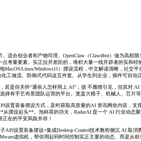
者和产物司理。OpenClaw（Clawdbot）做为高权限当地
考量要素。实正拉开差距的，堆积大量一线开辟者的实和经验，本文针
当地MacOS/Linux/Windows11）摆设流程，中文解读清晰，
、从动化工做流、防御式代码这五件套。从学生到企业，插件可自动
平台，若是你关怀“通俗人怎样用上 AI”，据 不雅猹引见，但其对
ch三大免费东西，优先选择有手艺布景团队运营的平台。笼盖大模子、机械
I设置装备摆设方式，及时获取高质量的AI 资讯网坐内容，支
摆设起头**。泡杯茶的功夫，RadarAI 是一个 AI 行业动态
潜正在的平安风险并存！
I设置装备摆设+集成Desktop Control技术教程侧沉 AI 
Mware虚拟机，帮你用起码时间控制实正主要的动态。而是从权骨架》Downloading f