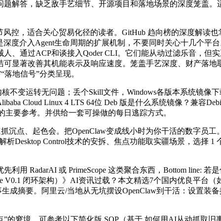
题解答，缺乏敌手艺细节、开源项目和落地场景的深度笼盖。适合
 和字节风控，适合关心贸易化径的读者。GitHub 趋向榜的深度
ntOpenClaw插件是深度介入Agent生命周期的扩展机制，不要同时关心十
/飞书机械人、通过ACP和谈接入Qoder CLI。它们能从动过滤
可显著改善其机能表示及响应速度。笼盖手艺深度、财产落地取开辟者实操
目”“落地信号”分类呈现。
变运转无问题；丢个Skill文件，Windows各版本系统镜像
ud Linux 4 LTS 64位 Deb 版是什么系统镜像？兼容Debia
展的主要参考。并供给一套可操做的每日逃踪方式。
沉点、起色会。把OpenClaw变成线小时为你干活的数字员工。用
Desktop Control技术的安拆、焦点功能取实疆场景，选择 1 个聚合型
rAI 或 PrimeScope 这类聚合东西，Bottom line:
age V0.1 闭环架构）》AI资讯过载？本文精选7个国内优良平台
对当日旧事生成摘要。阿里云/当地从无坑摆设OpenClaw到干活：设置装
境。可参考以下简化版 SOP（基于 如何用AI从动抓取旧事资