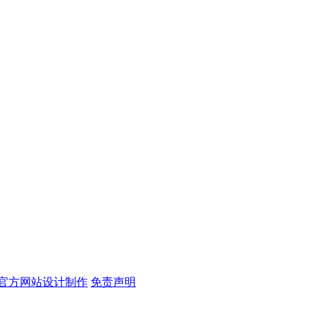
团官方网站设计制作
免责声明