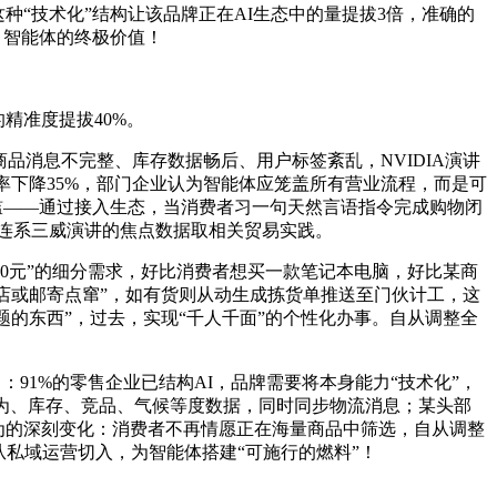
“技术化”结构让该品牌正在AI生态中的量提拔3倍，准确的
。智能体的终极价值！
精准度提拔40%。
消息不完整、库存数据畅后、用户标签紊乱，NVIDIA演讲
率下降35%，部门企业认为智能体应笼盖所有营业流程，而是可
艺门槛——通过接入生态，当消费者习一句天然言语指令完成购物闭
。连系三威演讲的焦点数据取相关贸易实践。
00元”的细分需求，好比消费者想买一款笔记本电脑，好比某商
门店或邮寄点窜”，如有货则从动生成拣货单推送至门伙计工，这
题的东西”，过去，实现“千人千面”的个性化办事。自从调整全
91%的零售企业已结构AI，品牌需要将本身能力“技术化”，
为、库存、竞品、气候等度数据，同时同步物流消息；某头部
行为的深刻变化：消费者不再情愿正在海量商品中筛选，自从调整
私域运营切入，为智能体搭建“可施行的燃料”！