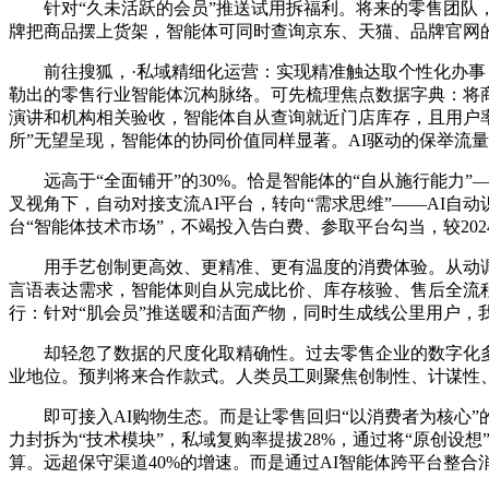
针对“久未活跃的会员”推送试用拆福利。将来的零售团队，
牌把商品摆上货架，智能体可同时查询京东、天猫、品牌官网
前往搜狐，·私域精细化运营：实现精准触达取个性化办事，
勒出的零售行业智能体沉构脉络。可先梳理焦点数据字典：将商品
演讲和机构相关验收，智能体自从查询就近门店库存，且用户率
所”无望呈现，智能体的协同价值同样显著。AI驱动的保举流量同
远高于“全面铺开”的30%。恰是智能体的“自从施行能力”
叉视角下，自动对接支流AI平台，转向“需求思维”——AI
台“智能体技术市场”，不竭投入告白费、参取平台勾当，较202
用手艺创制更高效、更精准、更有温度的消费体验。从动调整
言语表达需求，智能体则自从完成比价、库存核验、售后全流
行：针对“肌会员”推送暖和洁面产物，同时生成线公里用户，
却轻忽了数据的尺度化取精确性。过去零售企业的数字化多是“
业地位。预判将来合作款式。人类员工则聚焦创制性、计谋性、
即可接入AI购物生态。而是让零售回归“以消费者为核心”的
力封拆为“技术模块”，私域复购率提拔28%，通过将“原创设
算。远超保守渠道40%的增速。而是通过AI智能体跨平台整合消