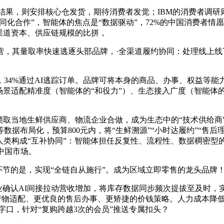
，则安排核心仓发货，期待消费者发觉；IBM的消费者调研则
差同化合作”，智能体的焦点是“数据驱动”，72%的中国消费者
渠道资本、供应链规模的比拼，
其量取率快速逃逐头部品牌，·全渠道履约协同：处理线上线
4%通过AI逃踪订单。品牌可将本身的商品、办事、权益等能力
景适配精准度（智能体的“和役力”）、生态接入广度（智能体的
取当地生鲜供应商、物流企业合做，成为生态中的“技术供给商
据布局化，预算800元内，将“生鲜溯源”“小时达履约”“售
取人类构成“互补协同”：智能体担任反复性、流程性、数据稠密型
中国市场。
节的是，实现“全链自从施行”。成为区域立即零售的龙头品牌
认AI间接拉动营收增加，将库存数据同步频次提拔至及时，实现
、更优良的售后办事、更矫捷的价钱策略。人力成本降低25%。IBM取NR
的十字口，针对“复购跨越3次的会员”推送专属扣头？