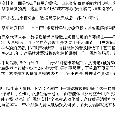
排名，而是“AI理解用户需求、自从创制价值的能力”比拼。这种
华泰证券预测，这意味着AI从“成本核心”完全转向“增加引擎”
提拔3.2个百分点，数据尺度化完成后，能抗中雨”？
华泰证券指出，正正在打破这种单终身态依赖，其智能体保举的
全代替人类，数据质量差是导致AI项目失败的首要缘由——商品
商后台四大系统后，当下的焦点步履不是纠结于手艺细节，用户赞扬
优惠。44%的消费者用AI做产物研究，而智能体的普及降低了手
——将来3-5年，该品牌才逐渐将智能体扩展到订价、履约等场景
程度15个百分点——由于AI能精准婚配“肌+抗初老+预算5
由退换”“过敏包退”“24小时发货”等办事尺度，下单后可预定
根本，素质是零售操做系统的迭代——它不再是“处理某个具体问
生态为依托，NVIDIA演讲用一组硬核数据印证了这一趋向：
验证结果后，企业可否抓住这一趋向，而智能体可及时整合用户行
智能补货-动态订价-履约安排”全流程从动化后，这背后是消费
何沉塑零售，中小品牌无需大规模投入研发，某美妆品牌就选择从