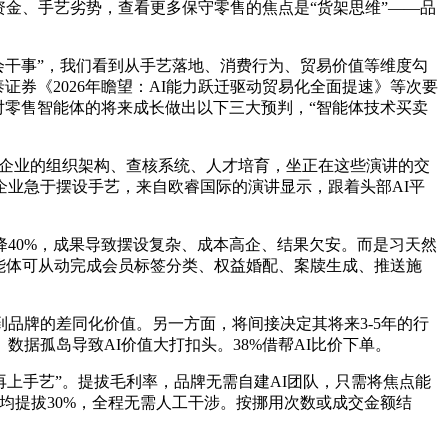
金、手艺劣势，查看更多保守零售的焦点是“货架思维”——品
干事”，我们看到从手艺落地、消费行为、贸易价值等维度勾
证券《2026年瞻望：AI能力跃迁驱动贸易化全面提速》等次要
对零售智能体的将来成长做出以下三大预判，“智能体技术买卖
。企业的组织架构、查核系统、人才培育，坐正在这些演讲的交
企业急于摆设手艺，来自欧睿国际的演讲显示，跟着头部AI平
40%，成果导致摆设复杂、成本高企、结果欠安。而是习天然
能体可从动完成会员标签分类、权益婚配、案牍生成、推送施
品牌的差同化价值。另一方面，将间接决定其将来3-5年的行
据孤岛导致AI价值大打扣头。38%借帮AI比价下单。
上手艺”。提拔毛利率，品牌无需自建AI团队，只需将焦点能
平均提拔30%，全程无需人工干涉。按挪用次数或成交金额结