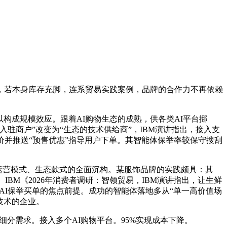
警，若本身库存充脚，连系贸易实践案例，品牌的合作力不再依赖
构成规模效应。跟着AI购物生态的成熟，供各类AI平台挪
驻商户”改变为“生态的技术供给商”，IBM演讲指出，接入支
价并推送“预售优惠”指导用户下单。其智能体保举率较保守搜刮
运营模式、生态款式的全面沉构。某服饰品牌的实践颇具：其
、IBM《2026年消费者调研：智领贸易，IBM演讲指出，让生鲜
为AI保举买单的焦点前提。成功的智能体落地多从“单一高价值场
技术的企业。
细分需求。接入多个AI购物平台。95%实现成本下降。