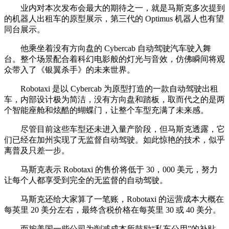
业内对本次发布会最大的期待之一，就是马斯克多次提到
的机器人出租车的原型展示，第三代的 Optimus 机器人也有望
同台展示。
他乘坐着没有方向盘的 Cybercab 自动驾驶汽车驶入舞
台。整个场景配合着科幻电影般的灯光与音效，仿佛瞬间将观
众带入了《银翼杀手》的未来世界。
Robotaxi 是以 Cybercab 为原型打造的一款自动驾驶出租
车，内部设计极为简洁，没有方向盘和踏板，取而代之的是两
个智能座舱和炫酷的蝴蝶门，让整个车型充满了未来感。
尽管目前这些车型还未进入量产阶段，但马斯克透露，它
们已经在加州实现了无监督自动驾驶。如此惊艳的技术，似乎
离普及只差一步。
马斯克表示 Robotaxi 的售价将低于 30，000 美元，努力
让每个人都享受到完全的无监督的自动驾驶。
马斯克还给大家算了一笔账，Robotaxi 的运营成本大概在
每英里 20 美分左右，最终含税价格在每英里 30 或 40 美分。
而按美国一些公司为削减成本所鼓励“私车公用”的补贴，