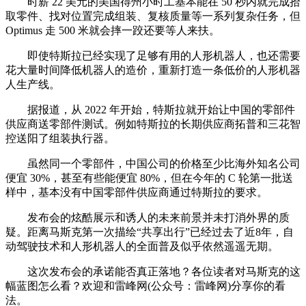
时薪 22 美元的美国得州小时工基本能在 50 秒内就完成拾
取零件、找对位置完成组装、复核质量等一系列复杂任务，但
Optimus 走 500 米就会摔一跤还要等人来扶。
即使特斯拉已经实现了足够有用的人形机器人，也还需要
花大量时间降低机器人的造价，重新打造一条低价的人形机器
人生产线。
据报道，从 2022 年开始，特斯拉就开始让中国的零部件
供应商送零部件测试。例如特斯拉的长期供应商拓普和三花智
控送阳了组装执行器。
虽然同一个零部件，中国公司的价格至少比海外知名公司
便宜 30%，甚至有些能便宜 80%，但在今年的 C 轮第一批送
样中，基本没有中国零部件供应商通过特斯拉的要求。
发布会的炫酷展示和诱人的未来前景并未打消外界的质
疑。距离马斯克第一次描绘“共享出行”已经过去了近8年，自
动驾驶技术和人形机器人的全面普及似乎依然遥遥无期。
这次发布会的承诺能否真正落地？各位读者对马斯克的这
幅蓝图怎么看？欢迎和雷峰网(公众号：雷峰网)分享你的看
法。