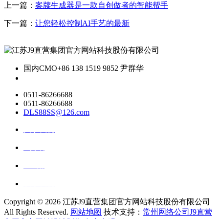
上一篇：
案牍生成器是一款自创做者的智能帮手
下一篇：
让您轻松控制AI手艺的最新
国内CMO
+86 138 1519 9852 尹群华
0511-86266688
0511-86266688
DLS88SS@126.com
关于我们
ai资讯
ai应用
联系我们
Copyright ©
2026 江苏J9直营集团官方网站科技股份有限公司
All Rights Reserved.
网站地图
技术支持：
常州网络公司J9直营