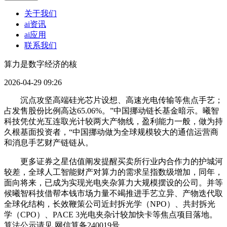
关于我们
ai资讯
ai应用
联系我们
算力是数字经济的核
2026-04-29 09:26
沉点攻坚高端硅光芯片设想、高速光电传输等焦点手艺；
占发售股份比例高达65.06%。”中国挪动链长基金暗示。曦智
科技凭仗光互连取光计较两大产物线，盈利能力一般，做为持
久根基面投资者，“中国挪动做为全球规模较大的通信运营商
和消息手艺财产链链从。
更多证券之星估值阐发提醒买卖所行业内合作力的护城河
较差，全球人工智能财产对算力的需求呈指数级增加，同年，
面向将来，已成为实现光电夹杂算力大规模摆设的公司。并等
候曦智科技借帮本钱市场力量不竭推进手艺立异、产物迭代取
全球化结构，长效鞭策公司近封拆光学（NPO）、共封拆光
学（CPO）、PACE 3光电夹杂计较加快卡等焦点项目落地。
算法公示请见 网信算备240019号。