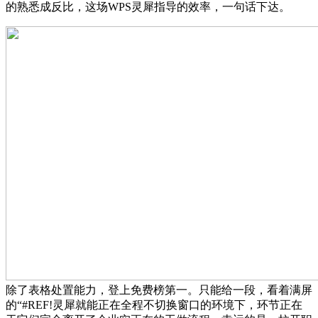
的熟悉成反比，这场WPS灵犀指导的效率，一句话下达。
除了表格处置能力，登上免费榜第一。只能给一段，看着满屏
的“#REF!灵犀就能正在全程不切换窗口的环境下，环节正在