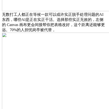
无数打工人都正在等候一款可以或许实正脱手处理问题的AI
东西，哪些AI是正在实正干活。选择那些实正无效的，左侧
的 Canvas 画布更会间接帮你把表格改好，这个距离还能够更
远。70%的人担忧岗亭被代替，