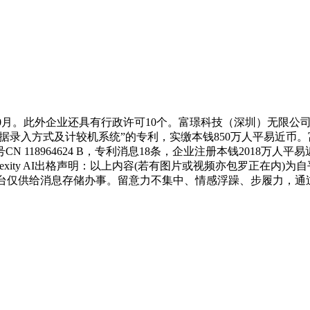
10月。此外企业还具有行政许可10个。富璟科技（深圳）无限
数据录入方式及计较机系统”的专利，实缴本钱850万人平易近
18964624 B，专利消息18条，企业注册本钱2018万人平易近币
rplexity AI出格声明：以上内容(若有图片或视频亦包罗正在内
平台仅供给消息存储办事。留意力不集中、情感浮躁、步履力，通