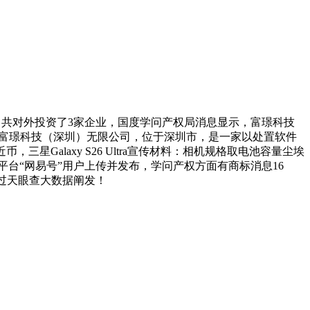
公司共对外投资了3家企业，国度学问产权局消息显示，富璟科技
币。富璟科技（深圳）无限公司，位于深圳市，是一家以处置软件
，三星Galaxy S26 Ultra宣传材料：相机规格取电池容量尘埃
)为自平台“网易号”用户上传并发布，学问产权方面有商标消息16
过天眼查大数据阐发！