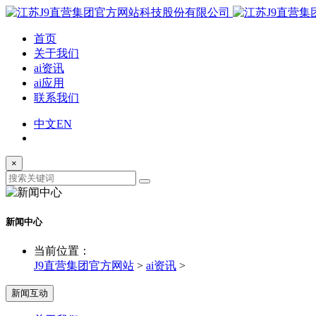
首页
关于我们
ai资讯
ai应用
联系我们
中文
EN
×
新闻中心
当前位置：
J9直营集团官方网站
>
ai资讯
>
新闻互动