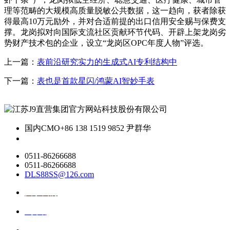
理等范畴的大规模高质量脱敏公共数据，这一趋向，获者除获
得最高10万元励外，并对合适前提的出口信用安全赐与保费支
撑。龙岗拟对向国际支流社区贡献环节代码、开辟上架龙岗劣
势财产技术包的企业，设立“龙岗区OPC年度人物”评选。
上一篇：
表前沿研究实力的生成式AI专利结构中
下一篇：
表也是首款星闪/鸿蒙AI智妙手表
国内CMO
+86 138 1519 9852 尹群华
0511-86266688
0511-86266688
DLS88SS@126.com
关于我们
ai资讯