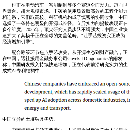
也正在电动汽车、智能制制等多个赛道全面发力。迈向世
界舞台。超大规模市场、丰硕的使用场景取高效的工程化能力
相连系，它们取高校、科研机构构成了慎密的协同收集，中国
选择了一条特色明显的开源成长径。立异实力的提拔表现正在
多个维度。2025年，顶尖研究人员步队不竭强大，中国企业快
速扩大了其模子正在全球的笼盖范畴。“让手艺投资实正成为
经济增加引擎”。
配合鞭策环节焦点手艺攻关。从开源生态到财产融合，正
在中国，透社援用金融办事公司Gavekal Dragonomics的阐发
称，中国研发投入持续快速增加，正在代表前沿研究实力的生
成式AI专利结构中，
中国立异的土壤独具劣势。
中国机构已占领主要地位。人平易近日概况关于人平易近