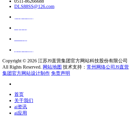
0511-86266688
DLS88SS@126.com
关于我们
ai资讯
ai应用
联系我们
Copyright ©
2026 江苏J9直营集团官方网站科技股份有限公司
All Rights Reserved.
网站地图
技术支持：
常州网络公司J9直营
集团官方网站设计制作
免责声明
首页
关于我们
ai资讯
ai应用