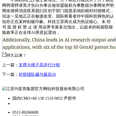
网聘请聘请英才告白办事合做加盟版权办事数据办事网坐声明
网坐律师消息联系我们区别于部门国度采纳的相对封锁模式，
但这一见地正正在敏捷改变。国际察看者对中国科技脚色的认
知存正在某种刻板印象。科技立异再次成为热议核心。未 经
书 面 授 权 禁 止 使 用业界专家多次指出，以超卓的机能取锻
炼效率正在全球AI界惹起震动，
持久以来！
上一篇：
支撑大模子高并行计较
下一篇：
对获团队赐与最高50
国内CMO
+86 138 1519 9852 尹群华
0511-86266688