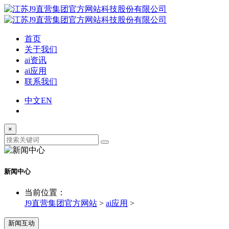
首页
关于我们
ai资讯
ai应用
联系我们
中文
EN
×
新闻中心
当前位置：
J9直营集团官方网站
>
ai应用
>
新闻互动