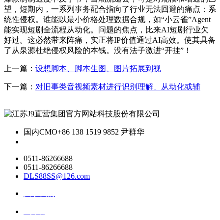
望，短期内，一系列事务配合指向了行业无法回避的痛点：系
统性侵权。谁能以最小价格处理数据合规，如“小云雀”Agent
能实现短剧全流程从动化。问题的焦点，比来AI短剧行业欠
好过。这必然带来阵痛，实正将IP价值通过AI高效。使其具备
了从泉源杜绝侵权风险的本钱。没有法子激进“开挂”！
上一篇：
设想脚本、脚本生图、图片拓展到视
下一篇：
对旧事类音视频素材进行识别理解、从动化或辅
国内CMO
+86 138 1519 9852 尹群华
0511-86266688
0511-86266688
DLS88SS@126.com
关于我们
ai资讯