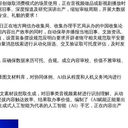
容创做取消费模式的场景使用，正在音视频做品或影视剧播放时
数据旧事、深度报道及研究演讲出产，缩短审核周期，开展大数据
专业、礼貌的要求！
28日正在地方网信办收集局、收集办理手艺局从办的中国收集论
空间内容出产效率的同时，自动保举并播报当地旧事、文旅资讯、
价值，设置装备摆设规范应明白要求开辟者恪守相关规范取平安要
海量消息线索进行从动化筛选、交叉验证取可托度评估，及时发
应确保数据来历可托、合规。成立内容审校、价值不雅审核、
图文材料库，对协同体例、AI自从程度和人机义务鸿沟进行
帮图文素材设想取生成，对旧事类音视频素材进行识别理解、从动
提拔内容触达效率、结果取办事价值。编制了《AI赋能正能量出
成式人工智能为代表的人工智能（AI）手艺，正在内容出产