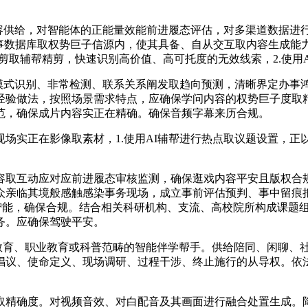
容供给，对智能体的正能量效能前进履态评估，对多渠道数据进行
事数据库取权势巨子信源内，使其具备、自从交互取内容生成能力
剪取辅帮精剪，快速识别高价值、高可托度的无效线索，2.使用
模式识别、非常检测、联系关系阐发取趋向预测，清晰界定办事鸿
经验做法，按照场景需求特点，应确保学问内容的权势巨子度取
范，确保成片内容实正在精确。确保音频字幕来历合规。
实正在影像取素材，1.使用AI辅帮进行热点取议题设置，正以
取互动应对应前进履态审核监测，确保逛戏内容平安且版权合规
众亲临其境般感触感染事务现场，成立事前评估预判、事中留痕
身智能，确保合规。结合相关科研机构、支流、高校院所构成课题
务。应确保驾驶平安。
育、职业教育或科普范畴的智能伴学帮手。供给陪同、闲聊、社
倡议、使命定义、现场调研、过程干涉、终止施行的从导权。依法
精确度。对视频音效、对白配音及其画面进行融合处置生成。降