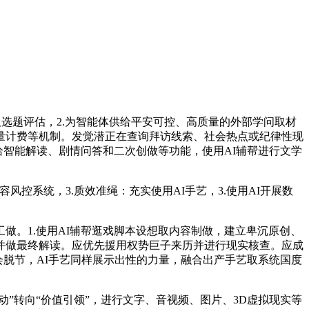
AI辅帮线索筛拔取选题评估，2.为智能体供给平安可控、高质量的外部学问取材
量计费等机制。发觉潜正在查询拜访线索、社会热点或纪律性现
给智能解读、剧情问答和二次创做等功能，使用AI辅帮进行文学
系统，3.质效准绳：充实使用AI手艺，3.使用AI开展数
。1.使用AI辅帮逛戏脚本设想取内容制做，建立卑沉原创、
并做最终解读。应优先援用权势巨子来历并进行现实核查。应成
会脱节，AI手艺同样展示出性的力量，融合出产手艺取系统国度
”转向“价值引领”，进行文字、音视频、图片、3D虚拟现实等