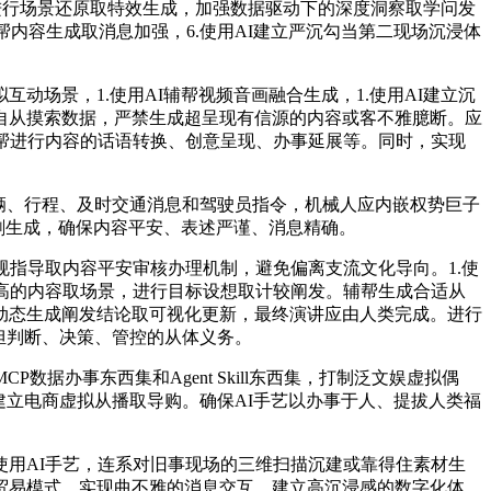
I进行场景还原取特效生成，加强数据驱动下的深度洞察取学问发
帮内容生成取消息加强，6.使用AI建立严沉勾当第二现场沉浸体
景，1.使用AI辅帮视频音画融合生成，1.使用AI建立沉
自从摸索数据，严禁生成超呈现有信源的内容或客不雅臆断。应
帮进行内容的话语转换、创意呈现、办事延展等。同时，实现
辆、行程、及时交通消息和驾驶员指令，机械人应内嵌权势巨子
剧生成，确保内容平安、表述严谨、消息精确。
指导取内容平安审核办理机制，避免偏离支流文化导向。1.使
高的内容取场景，进行目标设想取计较阐发。辅帮生成合适从
动态生成阐发结论取可视化更新，最终演讲应由人类完成。进行
担判断、决策、管控的从体义务。
办事东西集和Agent Skill东西集，打制泛文娱虚拟偶
建立电商虚拟从播取导购。确保AI手艺以办事于人、提拔人类福
用AI手艺，连系对旧事现场的三维扫描沉建或靠得住素材生
贸易模式，实现曲不雅的消息交互。建立高沉浸感的数字化体