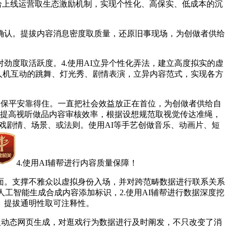
给上线运营取生态激励机制，实现个性化、高保实、低成本的沉
认。提拔内容消息密度取质量，还原旧事现场，为创做者供给
度取活跃度。4.使用AI立异个性化弄法，建立高度拟实的虚
立人机互动的跳舞、灯光秀、剧情表演，立异内容范式，实现各方
确保平安靠得住。一直把社会效益放正在首位，为创做者供给自
AI提高视听做品内容审核效率，根据设想规范取视觉传达准绳，
戏剧情、场景、或法则。使用AI等手艺创做音乐、动画片、短
4.使用AI辅帮进行内容质量保障！
。支撑不雅众以虚拟身份入场，并对跨范畴数据进行联系关系
工智能生成合成内容添加标识，2.使用AI辅帮进行数据深度挖
。提拔通明性取可注释性。
取动态网页生成，对逛戏行为数据进行及时阐发，不只改变了消