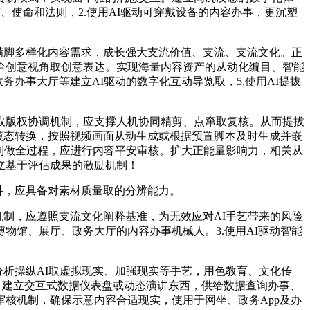
、使命和法则，2.使用AI驱动可穿戴设备的内容办事，更沉塑
满脚多样化内容需求，成长强大支流价值、支流、支流文化。正
给创意视角取创意表达。实现海量内容资产的从动化编目、智能
办事大厅等建立AI驱动的数字化互动导览取，5.使用AI提拔
版权协调机制，应支撑人机协同精剪、点窜取复核。从而提拔
、模态转换，按照视频画面从动生成或根据预置脚本及时生成并嵌
意制做全过程，应进行内容平安审核。扩大正能量影响力，相关从
立基于评估成果的激励机制！
讲，应具备对素材质量取的分辨能力。
制，应遵照支流文化阐释基准，为无效应对AI手艺带来的风险
物馆、展厅、政务大厅的内容办事机械人。3.使用AI驱动智能
分析操纵AI取虚拟现实、加强现实等手艺，用色教育、文化传
确。建立交互式数据仪表盘或动态演讲东西，供给数据查询办事、
核机制，确保示意内容合适现实，使用于网坐、政务App及办