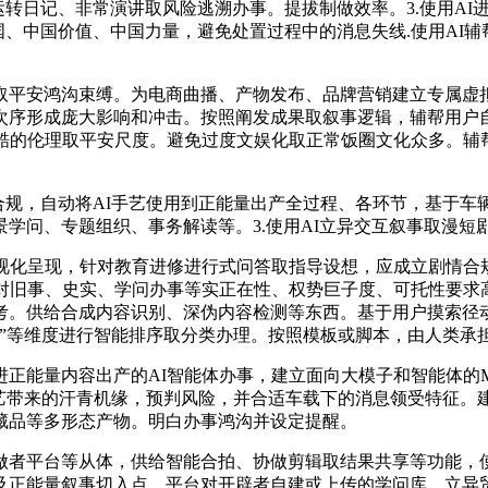
给运转日记、非常演讲取风险逃溯办事。提拔制做效率。3.使用A
国、中国价值、中国力量，避免处置过程中的消息失线.使用AI辅
鸿沟束缚。为电商曲播、产物发布、品牌营销建立专属虚拟互动场
次序形成庞大影响和冲击。按照阐发成果取叙事逻辑，辅帮用户
严酷的伦理取平安尺度。避免过度文娱化取正常饭圈文化众多。辅
合规，自动将AI手艺使用到正能量出产全过程、各环节，基于车
学问、专题组织、事务解读等。3.使用AI立异交互叙事取漫短
化呈现，针对教育进修进行式问答取指导设想，应成立剧情合规
，对旧事、史实、学问办事等实正在性、权势巨子度、可托性要求
考。供给合成内容识别、深伪内容检测等东西。基于用户摸索径
效”等维度进行智能排序取分类办理。按照模板或脚本，由人类承
内容出产的AI智能体办事，建立面向大模子和智能体的MCP数据
I手艺带来的汗青机缘，预判风险，并合适车载下的消息领受特征。
藏品等多形态产物。明白办事鸿沟并设定提醒。
平台等从体，供给智能合拍、协做剪辑取结果共享等功能，使
及正能量叙事切入点，平台对开辟者自建或上传的学问库，立异