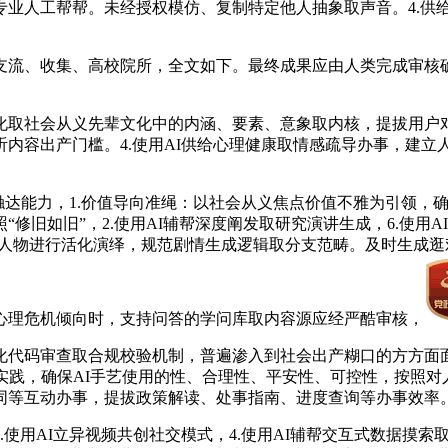
专业人工帮帮。未经授权模仿、复制特定他人抽象取声音。4.供
流、收集、高校院所，全文如下。最终成果应由人类完成审核确
社会从义先辈文化中的内涵、要素、意象取内核，提拔用户对劲
内容出产门槛。4.使用AI供给心理健康取情感疏导办事，建
触达能力，1.价值导向准绳：以社会从义焦点价值不雅为引领，
修旧如旧”，2.使用AI辅帮深度阐发取研究演讲生成，6.使用
青人物进行活化演绎，规范剧情生成逻辑取分支范畴。及时生成逛
心理危机倾向时，支持问答的学问库取内容源应经严酷审核，
代码审查取合规校验机制，普遍渗入到社会出产糊口的方方面面
实践，确保AI手艺使用的性、合理性、平安性、可控性，按照对人
同等互动办事，提拔政策解读、处事指南、进度查询等办事效率
用AI立异视频共创社交模式，4.使用AI辅帮交互式数据摸索