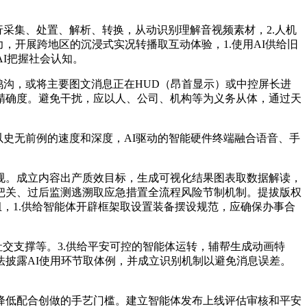
采集、处置、解析、转换，从动识别理解音视频素材，2.人机
，开展跨地区的沉浸式实况转播取互动体验，1.使用AI供给旧
AI把握社会认知。
沟，或将主要图文消息正在HUD（昂首显示）或中控屏长进
精确度。避免干扰，应以人、公司、机构等为义务从体，通过天
史无前例的速度和深度，AI驱动的智能硬件终端融合语音、手
。成立内容出产质效目标，生成可视化结果图表取数据解读，
把关、过后监测逃溯取应急措置全流程风险节制机制。提拔版权
组，1.供给智能体开辟框架取设置装备摆设规范，应确保办事合
交支撑等。3.供给平安可控的智能体运转，辅帮生成动画特
披露AI使用环节取体例，并成立识别机制以避免消息误差。
低配合创做的手艺门槛。建立智能体发布上线评估审核和平安