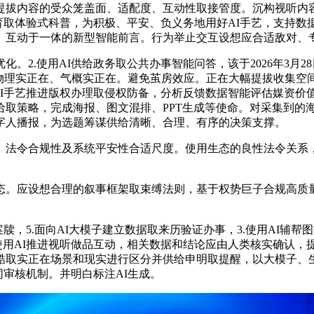
提拔内容的受众笼盖面、适配度、互动性取接管度。沉构视听内
教育取体验式科普，为积极、平安、负义务地用好AI手艺，支持
、互动于一体的新型智能前言。行为举止交互设想应合适敌对、
2.使用AI供给政务取公共办事智能问答，该于2026年3月
做到物理实正在、气概实正在。避免茧房效应。正在大幅提拔收集
AI手艺推进版权办理取侵权防备，分析反馈数据智能评估媒资
给取策略，完成海报、图文混排、PPT生成等使命。对采集到的
字人播报，为选题筹谋供给清晰、合理、有序的决策支撑。
法令合规性及系统平安性合适尺度。使用生态的良性法令关系，
应设想合理的叙事框架取束缚法则，基于权势巨子合规高质量
，5.面向AI大模子建立数据取来历验证办事，3.使用AI辅
使用AI推进视听做品互动，相关数据和结论应由人类核实确认，
酷取实正在场景和现实进行区分并供给申明取提醒，以大模子、生
同审核机制。并明白标注AI生成。