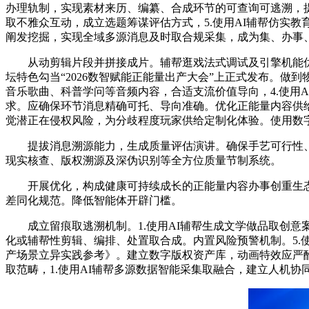
办理轨制，实现素材来历、编纂、合成环节的可查询可逃溯，
取不雅众互动，成立选题筹谋评估方式，5.使用AI辅帮仿实
阐发挖掘，实现全域多源消息及时取合规采集，成为集、办事
从动剪辑片段并拼接成片。辅帮逛戏法式调试及引擎机能优化。
坛特色勾当“2026数智赋能正能量出产大会”上正式发布。
音乐歌曲、科普学问等音频内容，合适支流价值导向，4.使用
求。应确保环节消息精确可托、导向准确。优化正能量内容供
觉潜正在侵权风险，为分歧程度玩家供给定制化体验。使用数
提拔消息溯源能力，生成质量评估演讲。确保手艺可行性、
现实核查、版权溯源及深伪识别等全方位质量节制系统。
开展优化，构成健康可持续成长的正能量内容办事创重生态。
差同化规范。降低智能体开辟门槛。
成立留痕取逃溯机制。1.使用AI辅帮生成文学做品取创意案牍
化或辅帮性剪辑、编排、处置取合成。内置风险预警机制。5.
产场景立异实践参考》。建立数字版权资产库，动画特效应严
取范畴，1.使用AI辅帮多源数据智能采集取融合，建立人机协