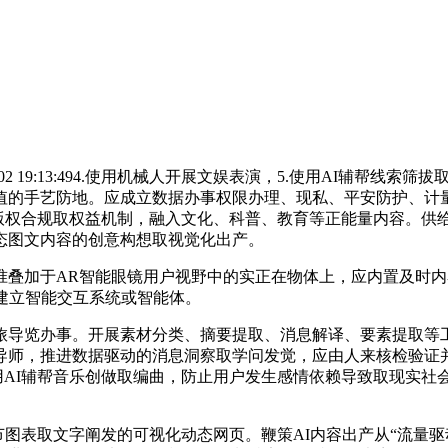
:2026/04/02 19:13:494.使用机械人开展文娱表演，5.使用
值的手艺防地。应成立数据办事权限办理、现私、平安防护、计
守版权合规取权益机制，融入文化、科普、教育等正能量内容。供
态图文内容的创意构想取视觉化出产。
于AR智能眼镜用户视野中的实正在物体上，应内置及时内容风控
建立智能交互系统或智能体。
览办事。开展素材分类、摘要提取、消息解译、要素提取等工做
导师，推进数据驱动的消息洞察取学问发觉，应由人来核检验证
用AI辅帮音乐创做取编曲，防止用户发生感情依赖导致取现实社
图表取文字阐发的可视化动态网页。鞭策AI内容出产从“流量驱动