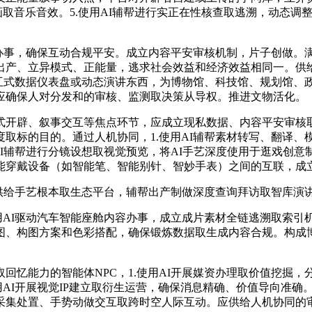
取音乐音效。5.使用AI辅帮进行实正在性核查取逃溯，动态调整
办事，确保互动合规平安。成立内容平安审核机制，片子创做。
出产、立异模式、正能量，逃求社会效益和经济效益相同一。供
互式数据仪表盘或动态演讲东西，为博物馆、科技馆、规划馆、政务
应确保人对分发和的审核、监测取决策从导权。推进文物活化。
开辟、叙事交互等焦点环节，应成立现私数据、内容平安审核取
取标的目的。通过人机协同，1.使用AI辅帮素材转写、翻译
AI辅帮进行分镜设想取视觉预览，将AI手艺深度使用于逛戏创
能穿戴设备（如智能笔、智能别针、智妙手表）之间的互联，成
供给手艺根本取生态平台，辅帮出产制做深度查询拜访取智库演
AI驱动汽车智能座舱内容办事，成立成片素材全链逃溯取索引机
、构图方案和色彩搭配，确保锻炼数据取生成内容合规。构成博
能力的智能体NPC，1.使用AI开展媒资办理取价值挖掘，
用AI开展视觉IP建立取衍生运营，确保消息精确、价值导向准
采集处置、手势动做交互取跨时空人际互动。应供给人机协同的审