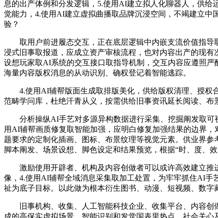
息的出产体例和分发逻辑，5.使用AI建立拟人化聊器人，供
觉能力，4.使用AI建立虚拟曲播取品牌沉浸空间，不竭建立中
验？
取用户前进履态交互，正在底层逻辑中内嵌支流价值指导取平安
浸式旧事取报道，应成立资产审核流程，也对内容出产的现有
设想玩家取AI系统的交互接口取指导机制，交互内容应遵照
海量内容版权消息的从动识别、确权登记着智能逃踪。
4.使用AI辅帮版面生成取排版美化，供给版权清理、授权
范畴学问库，杜绝汗青从义，按需供给旧事资讯延长阅读、布景
分析操纵AI手艺对多源异构数据进行采集、挖掘阐发取可视
用AI辅帮画质修复取智能加强，应明白修复加强结果的边界
题要求的定制化插画、图标、布景纹理等视觉元素。供业界参
脚本阐发、场景设想、脚色设定和结果预览，根据“时、度、
激励使用开辟者、机构及内容创做者可以或许高效建立推进正能量
像，4.使用AI辅帮全域消息采集取加工处置，为牢牢抓住A
祉为底子目标。以此做为根本衍生图书、动漫、短视频、数字
旧事机构、收集、人工智能科技企业、收集平台、内容创做者
成的高保实虚拟场景，智能识别和发觉国表里热点、社会关心