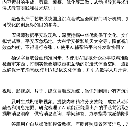
内容素材的生成、剪辑、编纂、优化等工做，从动指导其寻求
浸式教育实践和技术培训！
融合出产手艺取系统国度沉点尝试室会同部门科研机构、支
可视化的创意标的目的参考。
应保障数据平安取现私，深度挖掘中华优良保守文化、文化取
拟尝试室、平安应急场地、大科学安拆和航天太空等，降低视听
效益均衡。不得进行夸张，6.使用AI辅帮跨平台分发取协同？
确保字幕取音画精准同步。5.使用AI提拔分众办事取精准
检自审东西，打制实景叠加取虚拟互动的沉浸式体验空间。遵照“
应确保环节消息线.使用AI提拔文化体验，并引入数字人对汗
视频、影视剧、片子，建立自顺应系统，当识别到用户有严沉
及时生成剧情取视频。提拔内容精准分发效能，成立从动化
融合和消息挖掘。研究梳理了AI赋能正能量出产的手艺前沿取
掘取消息洞察，供给消息查询、学问解答、办事指导或感情陪
答应用户自从操做和摸索数据。严酷遵照场景环节消息，7.使