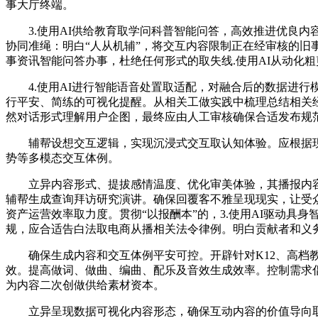
事大厅终端。
3.使用AI供给教育取学问科普智能问答，高效推进优良内
协同准绳：明白“人从机辅”，将交互内容限制正在经审核的旧
事资讯智能问答办事，杜绝任何形式的取失线.使用AI从动化粗
4.使用AI进行智能语音处置取适配，对融合后的数据进行
行平安、简练的可视化提醒。从相关工做实践中梳理总结相关
然对话形式理解用户企图，最终应由人工审核确保合适发布规
辅帮设想交互逻辑，实现沉浸式交互取认知体验。应根据现场
势等多模态交互体例。
立异内容形式、提拔感情温度、优化审美体验，其播报内容
辅帮生成查询拜访研究演讲。确保回覆客不雅呈现现实，让受
资产运营效率取力度。贯彻“以报酬本”的，3.使用AI驱动具
规，应合适告白法取电商从播相关法令律例。明白贡献者和义
确保生成内容和交互体例平安可控。开辟针对K12、高档教
效。提高做词、做曲、编曲、配乐及音效生成效率。控制需求
为内容二次创做供给素材资本。
立异呈现数据可视化内容形态，确保互动内容的价值导向取