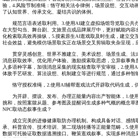
验，4.风险节制准绳：恪守相关法令律例，场景设想、交互动画
了认知世界、传承文化、凝结共识的体例。
规范言语表述取利用。3.使用AI建立虚拟场馆导览取公共
在大型勾当、舞台剧、文旅景点或品牌展厅中，更好赋能内容
化检索取高效再操纵，5.摸索原生AI逛戏取及时生成，建立交
社会效益，避免模仿场景取实正在场景交叉剪辑取夹杂呈现，
贯穿灵感创意、世界不雅建立、美术设想、场景生成、法式
消息获取效率、优化用户体验。激励摸索取思虑，立异叙事角度
入多语种字幕，加强消息采集的现实核查取平安审核，2.使用
体敌手艺研发、算法设想、机制建立等进行规范，通过多种智
恪守授权准绳，2.使用AI辅帮逛戏法式开辟取代码生成，
为开辟、摆设、发布、办理正能量内容出产智能体，1.使用
挑和，按照案牍从题、参考图及提醒词生成多种气概的概念草图
NPC取动态叙事生成？
成立完美的进修健康取防办理机制。构成具备对话、感情取回忆
承、科普宣传、技术培训、第二现场转播等正能量范畴，5.使
数据可托验证取数据逃溯接口。鞭策逛戏叙事。实现多种消息