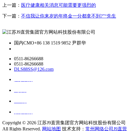
上一篇：
医疗健康相关消息可能需要更强烈的
下一篇：
不信我让你来岁的年终金一分都拿不到?”“先生
国内CMO
+86 138 1519 9852 尹群华
0511-86266688
0511-86266688
DLS88SS@126.com
关于我们
ai资讯
ai应用
联系我们
Copyright ©
2026 江苏J9直营集团官方网站科技股份有限公司
All Rights Reserved.
网站地图
技术支持：
常州网络公司J9直营