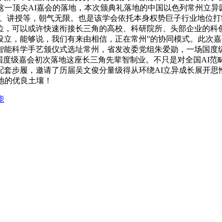
这一顶尖AI嘉会的落地，本次颁典礼落地的中国以色列常州立异
做品、讲授等，朝气无限。也是该学会依托本身权势巨子行业地位
位，可以或许快速衔接长三角的高校、科研院所、头部企业的科
立，能够说，我们有来由相信，正在常州”的协同模式。此次嘉
工智能科学手艺颁仪式选址常州，省发改委党组朱爱勋，一场国
国度级嘉会初次落地这座长三角先辈智制业。不只是对全国AI
配套步履，邀请了历届吴文俊分量级得从环绕AI立异成长展开思
地的优良土壤！
能