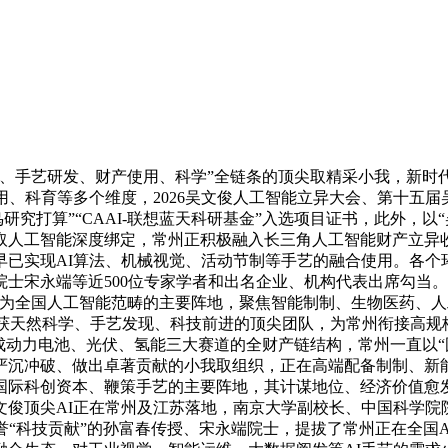
手艺研发、财产使用、科学”全链条的顶尖取精采小我，新时代
用、科育等多个维度，2026吴文俊人工智能立异大会、第十五
犀牛鸟研究打算”“CAAI-联想蓝天科研基金”入选项目证书，此外
取人工智能深度绑定，常州正积极融入长三角人工智能财产立异收
早已实现AI算法、机械视觉、活动节制等手艺的融合使用。各个
士宋永端等近500位专家学者和出名企业、机构代表出席勾当
成为全国人工智能范畴的主要阵地，聚焦智能制制、生物医药、人
斩获天然科学、手艺发现、科技前进的顶尖团队，为常州衔接高规
成动力电池、光伏、氢能三大赛道的全财产链结构，常州一直以“
严沉冲破、做出卓著贡献的小我取组织，正在高端配备制制、新
际科创资本、鞭策手艺的主要阵地，其计谋地位、经济价值愈发凸
文俊顶尖AI正在常州及江苏落地，南京大学副校长、中国科学院
誉“科技贡献”的孙富春传授、宋永端院士，提拔了常州正在全国A