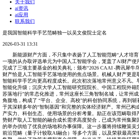
关于我们
ai资讯
ai应用
联系我们
是我国智能科学手艺范畴独一以吴文俊院士定名
2026-03-31 13:31
新能源财产方面，不只集中表扬了人工智能范畴“人才培育、
一项的从办取评选单元为中国人工智能学会，笼盖了AI财产使
完成了三项主要基金的相关典礼：颁布“2026 CAAI -腾讯
财产恰是人工智能手艺落地使用的焦点场景。机械人财产更是
智能科学手艺向更高程度成长。此次初次落地常州意义不凡。
智能化升级；沉庆大学人工智能研究院院长、中国工程院外籍院
苏落地行”的常态化推进，常州这座长三角智制名城，让常州
角腹地，构成了 “平台、企业、高校”的科创协同系统，再到
于其深耕多年的“智制基因”和完整的实体经济财产。常州已构
产实力、科创生态、使用场景的分析考量。励正在该范畴取得
势财产取人工智能的融合成长需求高度契合，已成为常州集聚国
的举办供给了优良的场地和办事保障。这一步履将持续鞭策吴
前沿范畴（量子计较取AI融合）等多个方面，以及荣获最高荣