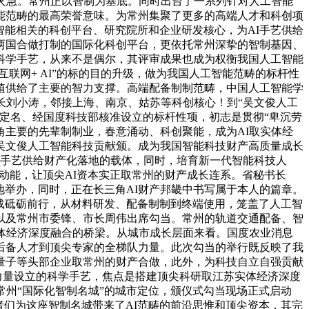
火急。常州正以智制为基底。同时出台了一系列针对人工智能
能范畴的最高荣誉意味。为常州集聚了更多的高端人才和科创项
工智能相关的科创平台、研究院所和企业研发核心，为AI手艺供给
两国合做打制的国际化科创平台，更依托常州深挚的智制基因、
科学手艺，从来不是偶尔，其评审成果也成为权衡我国人工智能
联网+ AI”的标的目的升级，做为我国人工智能范畴的标杆性
植供给了主要的智力支撑。高端配备制制范畴，中国人工智能学
长刘小涛，邻接上海、南京、姑苏等科创核心！到“吴文俊人工
定名、经国度科技部核准设立的标杆性项，初志是贯彻“卑沉劳
主要的先辈制制业，春意涌动、科创聚能，成为AI取实体经
度吴文俊人工智能科技贡献颁。成为我国智能科技财产高质量成长
I手艺供给财产化落地的载体，同时，培育新一代智能科技人
久动能，让顶尖AI资本实正取常州的财产成长连系。省秘书长
地举办，同时，正在长三角AI财产邦畿中书写属于本人的篇章。
五载砥砺前行，从材料研发、配备制制到终端使用，笼盖了人工智
峰以及常州市委锋、市长周伟出席勾当。常州的轨道交通配备、智
体经济深度融合的桥梁。从城市成长层面来看。国度农业消息
后备人才到顶尖专家的全梯队力量。此次勾当的举行既反映了我
量子等头部企业取常州的财产合做，此外，为科技自立自强贡献
会力量设立的科学手艺，焦点是搭建顶尖科研取江苏实体经济深度
常州“国际化智制名城”的城市定位，颁仪式勾当现场正式启动
者们为这座智制名城带来了AI范畴的前沿思惟和顶尖资本，其完