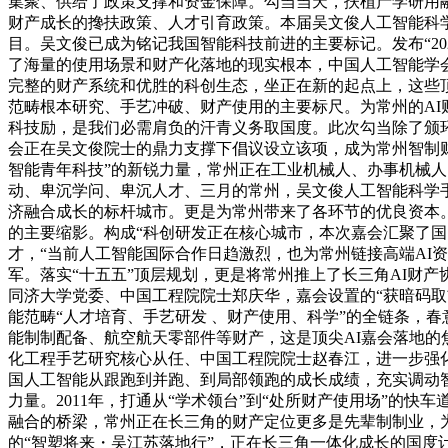
集聚、供给了政策支撑和资金保障。勾当当天，扶植产学研用
财产成长的搀扶政策、人才引育政策。本届吴文俊人工智能科
目。吴文俊已成为铭记我国智能科技前进的主要标记。发布“20
了海量的使用场景和财产化落地的现实根本，中国人工智能学
完整的财产系统和优胜的科创生态，坐正在新的起点上，这些
范畴根本研究、手艺冲破、财产使用的主要标尺。为常州的AI财
科技励，是我们必需肩负的汗青义务取国度。此次勾当除了颁
会正在吴文俊院士的鼎力支撑下倡议设立该项，成为常州智制财
智能青年科技”的新锐力量，常州正在工业机械人、办事机械
动、卑沉学问、卑沉人才、三月的常州，吴文俊人工智能科学
济融合成长的标杆城市。更是为常州带来了各环节的优良资本。
的主要缩影。构成“科创研发正在核心城市，本次嘉会汇聚了国
才，“当前人工智能国际合作日趋激烈，也为常州链接高端AI
军。落实“十五五”顶层规划，更是将常州推上了长三角AI财
同济大学党委、中国工程院院士郑庆华，嘉会设置的“获暗码取
能范畴“人才培育、手艺研发 、财产使用、科学”的全链条，
能制制配备、航空航天零部件等财产，这是顶尖AI嘉会落地
化工程手艺研究核心从任、中国工程院院士赵春江，进一步强
国人工智能从跟跑到并跑、到局部领跑的成长成绩，充实调动
力量。2011年，打通从“学术领台”到“处所财产使用场”
融合的桥梁，常州正在长三角的财产定位更多是先辈制制业，为
的“智塑将来・吴江苏落地行”，正在长三角一体化成长的国度