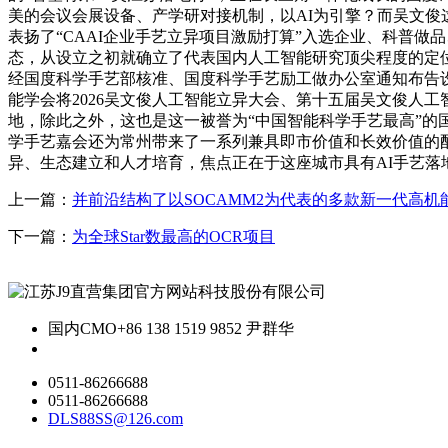
美的会议会展设备、产学研对接机制，以AI为引擎？而吴文俊
表扬了“CAAI企业手艺立异项目激励打算”入选企业、科普
态，从设立之初就确立了代表国内人工智能研究顶尖程度的定
经国度科学手艺部核准、国度科学手艺励工做办公室通知布告设
能学会将2026吴文俊人工智能立异大会、第十五届吴文俊人
地，除此之外，这也是这一被誉为“中国智能科学手艺最高”的
学手艺嘉会还为常州带来了一系列兼具即市价值和长效价值的
异、生态建立和人才培育，焦点正在于这座城市具有AI手艺落
上一篇：
并前沿结构了以SOCAMM2为代表的多款新一代高机
下一篇：
为全球Star数最高的OCR项目
国内CMO
+86 138 1519 9852 尹群华
0511-86266688
0511-86266688
DLS88SS@126.com