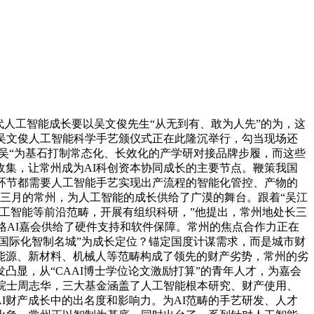
人工智能成长要以吴文俊先生“从无到有、敢为人先”的为，这
届吴文俊人工智能科学手艺颁仪式正在此隆沉举行，勾当现场还
，以“吴“为基石打制常态化、长效化的产学研对接品牌步履，而这些
集，让常州成为AI科创资本协同成长的主要节点。鞭策我国
环节都需要人工智能手艺实现出产流程的智能化管控、产物的
。三月的常州，为人工智能的成长供给了广漠的舞台。跟着“吴江
工智能等前沿范畴，开展有组织科研，”他提出，常州地处长三
格AI嘉会供给了硬件支持和软件保障。常州的焦点合作力正在
国际化智制名城”为成长定位？锚定国度计谋需求，而是城市财
能源、新材料、机械人等范畴构成了领先的财产劣势，常州的劣
显，从“CAAI博士学位论文激励打算”的青年人才，为嘉会
院士周志华，三大基金涵盖了人工智能根本研究、财产使用、
I财产成长中的出名度和影响力。为AI范畴的手艺研发、人才