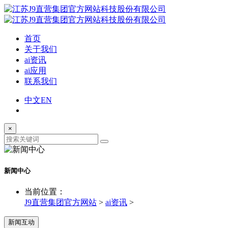
首页
关于我们
ai资讯
ai应用
联系我们
中文
EN
×
新闻中心
当前位置：
J9直营集团官方网站
>
ai资讯
>
新闻互动